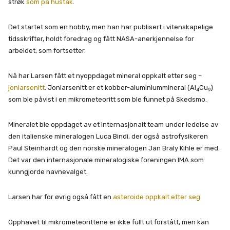
strøk
som på hustak
.
Det startet som en hobby, men han har publisert i vitenskapelige
tidsskrifter, holdt foredrag og fått NASA-anerkjennelse for
arbeidet, som fortsetter.
Nå har Larsen fått et nyoppdaget mineral oppkalt etter seg –
jonlarsenitt
. Jonlarsenitt er et kobber-aluminiummineral (Al
Cu
)
4
9
som ble påvist i en mikrometeoritt som ble funnet på Skedsmo.
Mineralet ble oppdaget av et internasjonalt team under ledelse av
den italienske mineralogen Luca Bindi, der også astrofysikeren
Paul Steinhardt og den norske mineralogen Jan Braly Kihle er med.
Det var den internasjonale mineralogiske foreningen IMA som
kunngjorde navnevalget.
Larsen har for øvrig også fått en
asteroide oppkalt etter seg
.
Opphavet til mikrometeorittene er ikke fullt ut forstått, men kan