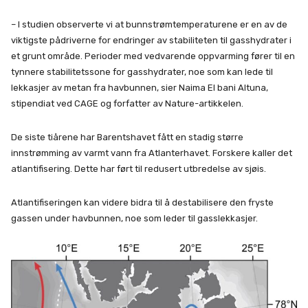
– I studien observerte vi at bunnstrømtemperaturene er en av de
viktigste pådriverne for endringer av stabiliteten til gasshydrater i
et grunt område. Perioder med vedvarende oppvarming fører til en
tynnere stabilitetssone for gasshydrater, noe som kan lede til
lekkasjer av metan fra havbunnen, sier Naima El bani Altuna,
stipendiat ved CAGE og forfatter av Nature-artikkelen.
De siste tiårene har Barentshavet fått en stadig større
innstrømming av varmt vann fra Atlanterhavet. Forskere kaller det
atlantifisering. Dette har ført til redusert utbredelse av sjøis.
Atlantifiseringen kan videre bidra til å destabilisere den fryste
gassen under havbunnen, noe som leder til gasslekkasjer.