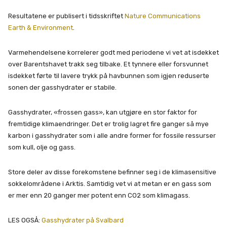
Resultatene er publisert i tidsskriftet
Nature Communications
Earth & Environment
.
Varmehendelsene korrelerer godt med periodene vi vet at isdekket
over Barentshavet trakk seg tilbake. Et tynnere eller forsvunnet
isdekket førte til lavere trykk på havbunnen som igjen reduserte
sonen der gasshydrater er stabile.
Gasshydrater, «frossen gass», kan utgjøre en stor faktor for
fremtidige klimaendringer. Det er trolig lagret fire ganger så mye
karbon i gasshydrater som i alle andre former for fossile ressurser
som kull, olje og gass.
Store deler av disse forekomstene befinner seg i de klimasensitive
sokkelområdene i Arktis. Samtidig vet vi at metan er en gass som
er mer enn 20 ganger mer potent enn CO2 som klimagass.
LES OGSÅ:
Gasshydrater på Svalbard