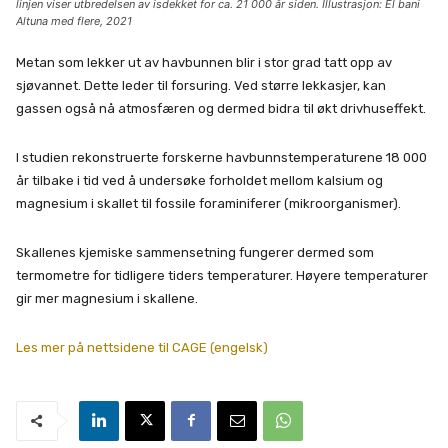
linjen viser utbredelsen av isdekket for ca. 21 000 år siden. Illustrasjon: El bani
Altuna med flere, 2021
Metan som lekker ut av havbunnen blir i stor grad tatt opp av
sjøvannet. Dette leder til forsuring. Ved større lekkasjer, kan
gassen også nå atmosfæren og dermed bidra til økt drivhuseffekt.
I studien rekonstruerte forskerne havbunnstemperaturene 18 000
år tilbake i tid ved å undersøke forholdet mellom kalsium og
magnesium i skallet til fossile foraminiferer (mikroorganismer).
Skallenes kjemiske sammensetning fungerer dermed som
termometre for tidligere tiders temperaturer. Høyere temperaturer
gir mer magnesium i skallene.
Les mer på nettsidene til CAGE (engelsk)