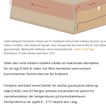
Dette utklippet illustrerer miljøet sør for Svalbard med et tykt isdekke (øverst) og 
siden (i midten). Den nederste figuren viser situasjonen de siste 4 000 år. Den stiple
gasshydrater. Røde piler indikerer varme bunnstrømmer.
Lenke til full figur
Illustrasjon: El bani Altuna med flere, 2021
Siden den siste istidens isdekke nådde sin maksimale utbredelse
for om lag 21 000 år siden, har flere hendelser med varmere
bunnstrømmer funnet sted sør for Svalbard.
Forskere ved blant annet Senter for arktisk gasshydrat, klima og
miljø (CAGE) ved UiT Norges arktiske universitet har påvist tre
varmehendelser der temperaturen på bunnstrømmene i
Storfjordrenna var opptil 4 – 5 °C høyere enn i dag.