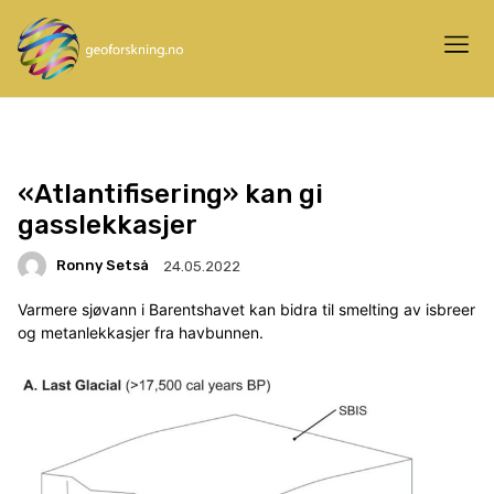
«Atlantifisering» kan gi
gasslekkasjer
Ronny Setså
24.05.2022
Varmere sjøvann i Barentshavet kan bidra til smelting av isbreer
og metanlekkasjer fra havbunnen.