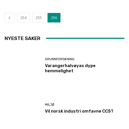
254
255
256
NYESTE SAKER
GRUNNFORSKNING
Varangerhalvøyas dype
hemmelighet
MILJØ
Vil norsk industri omfavne CCS?