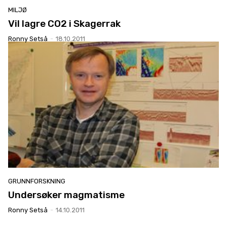
MILJØ
Vil lagre CO2 i Skagerrak
Ronny Setså
-
18.10.2011
GRUNNFORSKNING
Undersøker magmatisme
Ronny Setså
-
14.10.2011