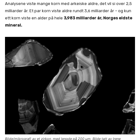
Analysene viste mange korn med arkeiske aldre, det vil si over 2,5
milliarder år. Et par korn viste aldre rundt 3,6 milliarder år – og kun
ett korn viste en alder på hele
3,983 milliarder år, Norges eldste
mineral.
Bilde/mikrografi av et zirkon, med lengde på 200 μm. Bilde tatt av Irene