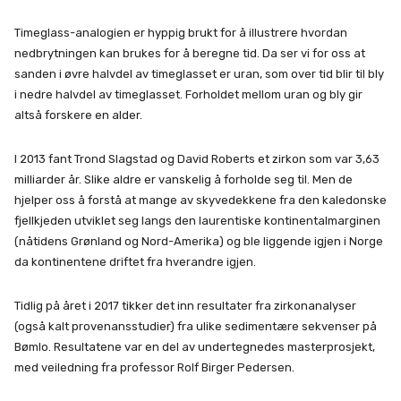
Timeglass-analogien er hyppig brukt for å illustrere hvordan
nedbrytningen kan brukes for å beregne tid. Da ser vi for oss at
sanden i øvre halvdel av timeglasset er uran, som over tid blir til bly
i nedre halvdel av timeglasset. Forholdet mellom uran og bly gir
altså forskere en alder.
I 2013 fant Trond Slagstad og David Roberts et zirkon som var 3,63
milliarder år. Slike aldre er vanskelig å forholde seg til. Men de
hjelper oss å forstå at mange av skyvedekkene fra den kaledonske
fjellkjeden utviklet seg langs den laurentiske kontinentalmarginen
(nåtidens Grønland og Nord-Amerika) og ble liggende igjen i Norge
da kontinentene driftet fra hverandre igjen.
Tidlig på året i 2017 tikker det inn resultater fra zirkonanalyser
(også kalt provenansstudier) fra ulike sedimentære sekvenser på
Bømlo. Resultatene var en del av undertegnedes masterprosjekt,
med veiledning fra professor Rolf Birger Pedersen.