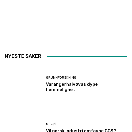
NYESTE SAKER
GRUNNFORSKNING
Varangerhalvøyas dype
hemmelighet
MILJØ
Vil norsk industri omfavne CCS?