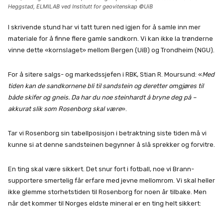
Heggstad, ELMILAB ved Institutt for geovitenskap ©UiB
I skrivende stund har vi tatt turen ned igjen for å samle inn mer
materiale for å finne flere gamle sandkorn. Vi kan ikke la trønderne
vinne dette «kornslaget» mellom Bergen (UiB) og Trondheim (NGU).
For å sitere salgs- og markedssjefen i RBK, Stian R. Moursund: «
Med
tiden kan de sandkornene bli til sandstein og deretter omgjøres til
både skifer og gneis. Da har du noe steinhardt å bryne deg på –
akkurat slik som Rosenborg skal være
».
Tar vi Rosenborg sin tabellposisjon i betraktning siste tiden må vi
kunne si at denne sandsteinen begynner å slå sprekker og forvitre.
En ting skal være sikkert. Det snur fort i fotball, noe vi Brann-
supportere smertelig får erfare med jevne mellomrom. Vi skal heller
ikke glemme storhetstiden til Rosenborg for noen år tilbake. Men
når det kommer til Norges eldste mineral er en ting helt sikkert: