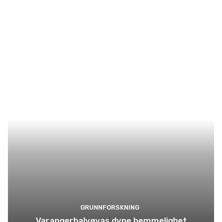
GRUNNFORSKNING
Varangerhalvøyas dype hemmelighet