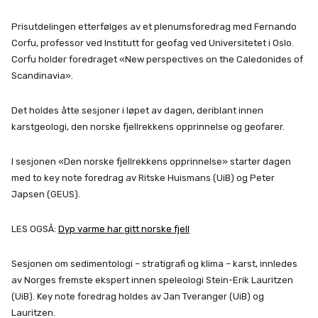
Prisutdelingen etterfølges av et plenumsforedrag med Fernando
Corfu, professor ved Institutt for geofag ved Universitetet i Oslo.
Corfu holder foredraget «New perspectives on the Caledonides of
Scandinavia».
Det holdes åtte sesjoner i løpet av dagen, deriblant innen
karstgeologi, den norske fjellrekkens opprinnelse og geofarer.
I sesjonen «Den norske fjellrekkens opprinnelse» starter dagen
med to key note foredrag av Ritske Huismans (UiB) og Peter
Japsen (GEUS).
LES OGSÅ:
Dyp varme har gitt norske fjell
Sesjonen om sedimentologi – stratigrafi og klima – karst, innledes
av Norges fremste ekspert innen speleologi Stein-Erik Lauritzen
(UiB). Key note foredrag holdes av Jan Tveranger (UiB) og
Lauritzen.