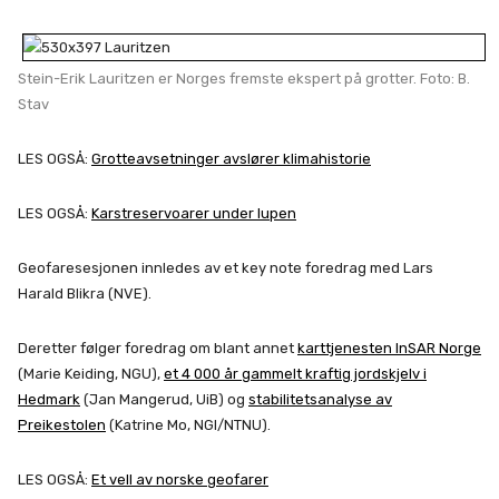
Stein-Erik Lauritzen er Norges fremste ekspert på grotter. Foto: B.
Stav
LES OGSÅ:
Grotteavsetninger avslører klimahistorie
LES OGSÅ:
Karstreservoarer under lupen
Geofaresesjonen innledes av et key note foredrag med Lars
Harald Blikra (NVE).
Deretter følger foredrag om blant annet
karttjenesten InSAR Norge
(Marie Keiding, NGU),
et 4 000 år gammelt kraftig jordskjelv i
Hedmark
(Jan Mangerud, UiB) og
stabilitetsanalyse av
Preikestolen
(Katrine Mo, NGI/NTNU).
LES OGSÅ:
Et vell av norske geofarer