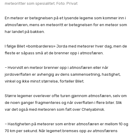
meteoritter som spesialitet. Foto: Privat
En meteor er betegnelsen på et lysende legeme som kommer inn i
atmosfæren, mens en meteoritt er betegnelsen for en meteor som
har landet på bakken.
I følge Bilet «bombarderes» Jorda med meteorer hver dag, men de
fleste er såpass små at de brenner opp i atmosfæren.
– Hvorvidt en meteor brenner opp i atmosfæren eller når
jordoverflaten er avhengig av dens sammensetning, hastighet,
vinkel og ikke minst størrelse, forteller Bilet.
Større legemer overlever ofte turen gjennom atmosfæren, selv om
de noen ganger fragmenteres og når overflaten i flere biter. Slik
var det også med meteoren som falt over Chelyabinsk.
– Hastigheten på meteorer som entrer atmosfæren er mellom 10 og
70 km per sekund. Når legemet bremses opp av atmosfærens