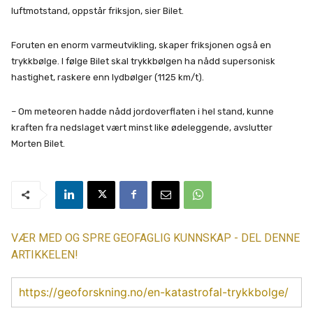
luftmotstand, oppstår friksjon, sier Bilet.
Foruten en enorm varmeutvikling, skaper friksjonen også en
trykkbølge. I følge Bilet skal trykkbølgen ha nådd supersonisk
hastighet, raskere enn lydbølger (1125 km/t).
– Om meteoren hadde nådd jordoverflaten i hel stand, kunne
kraften fra nedslaget vært minst like ødeleggende, avslutter
Morten Bilet.
VÆR MED OG SPRE GEOFAGLIG KUNNSKAP - DEL DENNE
ARTIKKELEN!
https://geoforskning.no/en-katastrofal-trykkbolge/