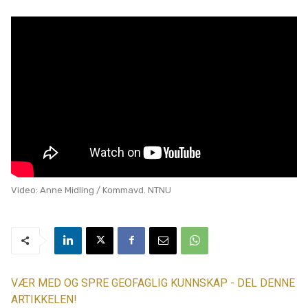
Video: Anne Midling / Kommavd. NTNU
VÆR MED OG SPRE GEOFAGLIG KUNNSKAP - DEL DENNE
ARTIKKELEN!