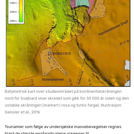
Batymetrisk kart over studieområdet på kontinentalskråningen
nord for Svalbard viser skredet som gikk for 30 000 år siden og den
ustabile skråningen (markert i rosa og turkis farge). Illustrasjon:
Geissler et al., 2016
Tsunamier som følge av undersjøiske massebevegelser regnes
blant de største geofaretruslene vi kjenner til.