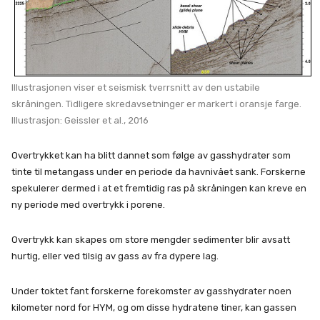
Illustrasjonen viser et seismisk tverrsnitt av den ustabile
skråningen. Tidligere skredavsetninger er markert i oransje farge.
Illustrasjon: Geissler et al., 2016
Overtrykket kan ha blitt dannet som følge av gasshydrater som
tinte til metangass under en periode da havnivået sank. Forskerne
spekulerer dermed i at et fremtidig ras på skråningen kan kreve en
ny periode med overtrykk i porene.
Overtrykk kan skapes om store mengder sedimenter blir avsatt
hurtig, eller ved tilsig av gass av fra dypere lag.
Under toktet fant forskerne forekomster av gasshydrater noen
kilometer nord for HYM, og om disse hydratene tiner, kan gassen