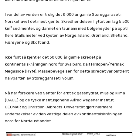
I vår del av verden er trolig det 8 000 år gamle Storeggaraset i
Norskehavet det mest kjente. Skredhendelsen flyttet om lag 5 500
3
km
sedimenter, og dannet en tsunami med bølgehøyder på opptil
flere titalls meter ved kysten av Norge, Island, Grønland, Shetland,
Færøyene og Skottland.
Ikke fullt så kjent er det 30 000 år gamle skredet på
kontinentalskråningen nord for Svalbard, kalt Hinlopen/Yermak
Megaslide (HYM). Massebevegelsen for dette skredet var omtrent
halvparten av Storeggaraset i volum.
Nå har forskere ved Senter for arktisk gasshydrat, miljø og klima
(CAGE) og de tyske institusjonene Alfred Wegener Institut,
GEOMAR og Christian-Albrects-Universität gjort nærmere
undersøkelser av den vestlige delen av kontinentalskråningen
nord for Nordaustlandet.