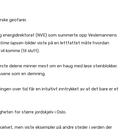
rske geofarer.
og energidirektorat (NVE) som summerte opp Veslemannens
time lapse
»-bilder viste på en lettfattet måte hvordan
il komme (til slutt).
øverste delene minner mest om en haug med løse steinblokker.
massene som en demning.
ngen over tid får en intuitivt inntrykket av at det bare er et
ten for større jordskjelv i Oslo.
Skjelvet, men viste eksempler på andre steder i verden der