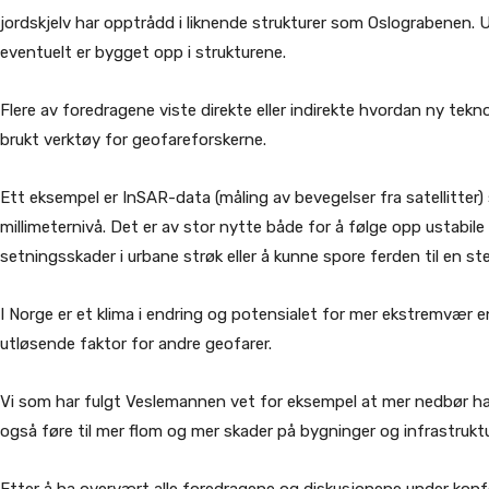
jordskjelv har opptrådd i liknende strukturer som Oslograbenen.
eventuelt er bygget opp i strukturene.
Flere av foredragene viste direkte eller indirekte hvordan ny tekno
brukt verktøy for geofareforskerne.
Ett eksempel er InSAR-data (måling av bevegelser fra satellitter
millimeternivå. Det er av stor nytte både for å følge opp ustabile
setningsskader i urbane strøk eller å kunne spore ferden til en stei
I Norge er et klima i endring og potensialet for mer ekstremvær 
utløsende faktor for andre geofarer.
Vi som har fulgt Veslemannen vet for eksempel at mer nedbør har b
også føre til mer flom og mer skader på bygninger og infrastruktu