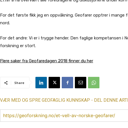
Etter å ha overvært alle foredragene og diskusjonene under konfe
For det første fikk jeg en oppvåkning. Geofarer opptrer i mange f
nord.
For det andre: Vi er i trygge hender. Den faglige kompetansen i N
forskning er stort.
Flere saker fra Geofaredagen 2018 finner du her
Share
VÆR MED OG SPRE GEOFAGLIG KUNNSKAP - DEL DENNE ART
https://geoforskning.no/et-vell-av-norske-geofarer/