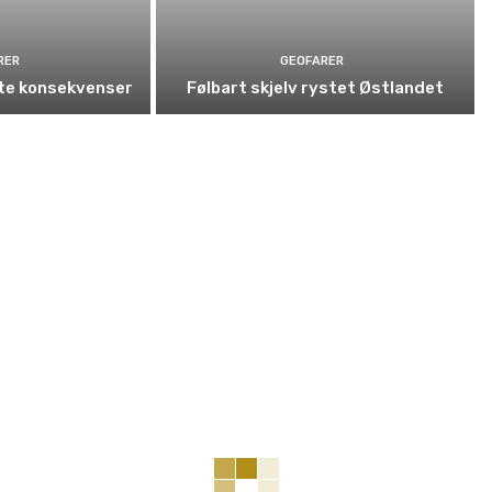
RER
GEOFARER
nte konsekvenser
Følbart skjelv rystet Østlandet