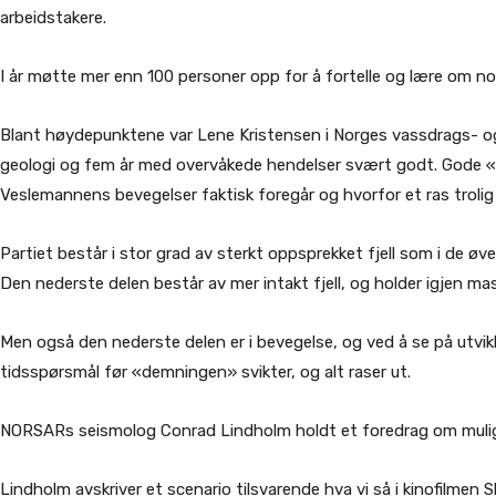
arbeidstakere.
I år møtte mer enn 100 personer opp for å fortelle og lære om no
Blant høydepunktene var Lene Kristensen i Norges vassdrags- 
geologi og fem år med overvåkede hendelser svært godt. Gode «
Veslemannens bevegelser faktisk foregår og hvorfor et ras trolig v
Partiet består i stor grad av sterkt oppsprekket fjell som i de 
Den nederste delen består av mer intakt fjell, og holder igjen 
Men også den nederste delen er i bevegelse, og ved å se på utvikli
tidsspørsmål før «demningen» svikter, og alt raser ut.
NORSARs seismolog Conrad Lindholm holdt et foredrag om mulighe
Lindholm avskriver et scenario tilsvarende hva vi så i kinofilmen 