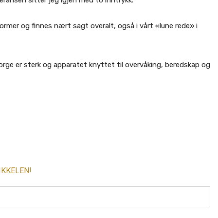
ransen sitter jeg igjen med to inntrykk.
ormer og finnes nært sagt overalt, også i vårt «lune rede» i
orge er sterk og apparatet knyttet til overvåking, beredskap og
IKKELEN!