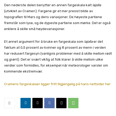
Den nederste delen benytter en annen fargeskala kalt
lajolla
(utviklet av Crameri). Fargene gir et mer presist bilde av
topografien til Mars og dens variasjoner. De høyeste partiene
fremstår som lyse, og de dypeste partiene som mørke. Det er også
enklere å skille små høydevariasjoner.
Et annet argument for å bruke en fargeskala som
lajolla
er det
faktum at 0,5 prosent av kvinner og 8 prosent av menn i verden
har redusert fargesyn (vanligvis problemer med å skille mellom rødt
og grønt). Det er svært viktig at folk klarer å skille mellom ulike
verdier som formidles, for eksempel når meteorologer varsler om
kommende ekstremvær.
Crameris fargeskalaer ligger fritt tilgjengelig på hans nettsider her