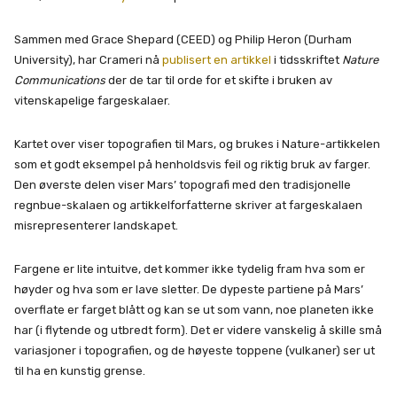
Sammen med Grace Shepard (CEED) og Philip Heron (Durham
University), har Crameri nå
publisert en artikkel
i tidsskriftet
Nature
Communications
der de tar til orde for et skifte i bruken av
vitenskapelige fargeskalaer.
Kartet over viser topografien til Mars, og brukes i Nature-artikkelen
som et godt eksempel på henholdsvis feil og riktig bruk av farger.
Den øverste delen viser Mars’ topografi med den tradisjonelle
regnbue-skalaen og artikkelforfatterne skriver at fargeskalaen
misrepresenterer landskapet.
Fargene er lite intuitve, det kommer ikke tydelig fram hva som er
høyder og hva som er lave sletter. De dypeste partiene på Mars’
overflate er farget blått og kan se ut som vann, noe planeten ikke
har (i flytende og utbredt form). Det er videre vanskelig å skille små
variasjoner i topografien, og de høyeste toppene (vulkaner) ser ut
til ha en kunstig grense.