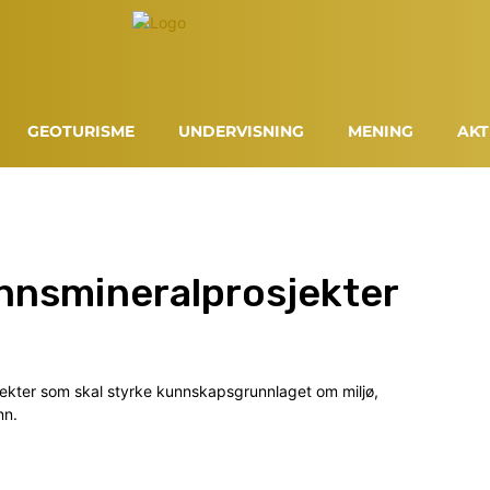
GEOTURISME
UNDERVISNING
MENING
AKT
unnsmineralprosjekter
osjekter som skal styrke kunnskapsgrunnlaget om miljø,
nn.