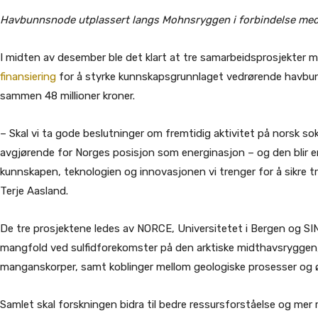
Havbunnsnode utplassert langs Mohnsryggen i forbindelse med
I midten av desember ble det klart at tre samarbeidsprosjekter
finansiering
for å styrke kunnskapsgrunnlaget vedrørende havbunns
sammen 48 millioner kroner.
– Skal vi ta gode beslutninger om fremtidig aktivitet på norsk so
avgjørende for Norges posisjon som energinasjon – og den blir 
kunnskapen, teknologien og innovasjonen vi trenger for å sikre t
Terje Aasland.
De tre prosjektene ledes av NORCE, Universitetet i Bergen og SI
mangfold ved sulfidforekomster på den arktiske midthavsryggen, 
manganskorper, samt koblinger mellom geologiske prosesser og
Samlet skal forskningen bidra til bedre ressursforståelse og mer r