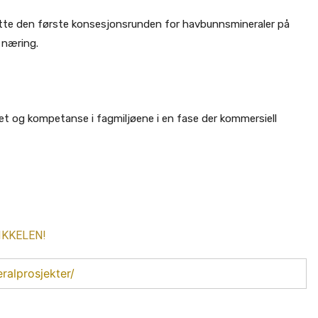
utsette den første konsesjonsrunden for havbunnsmineraler på
e næring.
tet og kompetanse i fagmiljøene i en fase der kommersiell
IKKELEN!
ralprosjekter/