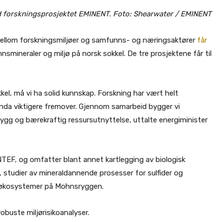
 forskningsprosjektet EMINENT. Foto: Shearwater / EMINENT
 mellom forskningsmiljøer og samfunns- og næringsaktører
får
mineraler og miljø på norsk sokkel. De tre prosjektene får til
kkel, må vi ha solid kunnskap. Forskning har vært helt
enda viktigere fremover. Gjennom samarbeid bygger vi
rygg og bærekraftig ressursutnyttelse, uttalte energiminister
NTEF, og omfatter blant annet kartlegging av biologisk
studier av mineraldannende prosesser for sulfider og
 økosystemer på Mohnsryggen.
obuste miljørisikoanalyser.