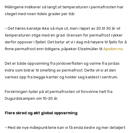
Målingene indikerer så langt at temperaturen i permafrosten har
steget med noen tidels grader per tiår.
– Det høres kanskje ikke så mye ut, men i løpet av 20 til 30 år vil
temperaturen stige med én grad. Grensen for permafrost rykker
derfor oppover i fjellet. Det betyr at vi i dag må høyere til fjells for å
finne permafrost enn tidligere, påpeker Etzelmüller til
Apollon.no
.
Det er både oppvarming fra jordoverflaten og varme fra jordas
indre som bidrar til smelting av permafrost. Dette vil si at den
varmes opp fra begge kanter og holder seg kaldest i sentrum.
Forskningen tyder på at permafrosten vil forsvinne helt fra
Dugurdskampen om 10-20 år.
Flere skred og økt global oppvarming
– Med de nye målepunktene kan vi få enda bedre og mer detaljert