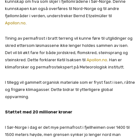
kunnskap om hva som skjer i fjellområdene i Sør-Norge. Denne
kunnskapen kan også overføres til Nord-Norge og til andre
fjellområder i verden, understreker Bernd Etzelmüller til
Apollon.no
.
Tining av permafrost i bratt terreng vil kunne føre til utglidinger og
skred ettersom løsmassene ikke lenger holdes sammen av isen.
Det vil bli økt fare for både jordskred, flomskred, steinsprang og
steinskred. Dette forklarer Ketil Isaksen til
Apollon.no
. Han er
klimaforsker og permafrostekspert på Meteorologisk institutt.
I tillegg vil gammelt organisk materiale som er fryst fast i isen, råtne
og frigjøre klimagasser. Dette bidrar til ytterligere global
oppvarming.
Støttet med 20 millioner kroner
I Sør-Norge i dag er det mye permafrost i fjellheimen over 1400 til
1500 meters høyde, men grensen synker jo lenger nord man