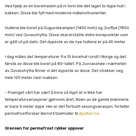
Ved hjelp av en boremaskin på ni tonn ble det laget to dype hull i
bakken. Disse ble fylt med moderne måleinstrumenter.
Hullene ble boret på Dugurdskampen (1400 moh) og Juvflye (1850
moh) ved Juvasshytta. Disse skal erstatte eldre borepunkter som
er gått ut på dato. Det dypeste av de nye hullene er på 45 meter.
I dag måles det temperaturer fra 15 borehull rundt i Norge og det
første av disse ble boret på 80-tallet. På Juvvasshøe i nærheten
av Juvasshytta finner vi det dypeste av disse. Det strekker seg
hele 129 meter ned i bakken.
– Poenget vårt har vært å bore så dypt at vi ikke har
temperaturvariasjoner gjennom året. Noen av de gamle brønnene
er bare ti meter dype. Her er det fortsatt sesongvariasjon, forteller
permafrostforsker Bernd Etzelmüller til
Apollon.no
.
Grensen for permafrost rykker oppover