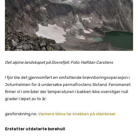
Det alpine landskapet på Dovrefjell. Foto: Halfdan Carstens
I fjor ble det gjennomført en omfattende brønnboringsoperasjon i
Jotunheimen for å undersøke permafrostens tilstand. Fenomenet
finner vi i områder der temperaturen i bakken ikke overstiger null
grader i løpet av to år.
geoforskning.no:
Varmere klima tar knekken på steinbreer
Erstatter utdaterte borehull