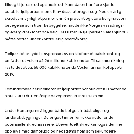
tillegg til jordskred og snøskred. Manndalen har flere kjente
ustabile fjellpartier, men ett av disse utpreger seg. Med en årlig
skredsannsynlighet på mer enn én prosent og store bergmasser i
bevegelse som truer bebyggelse, hadde ikke Norges vassdrags-
og energidirektorat noe valg. Det ustabile fjellpartiet Gámanjunni 3
måtte settes under kontinuerlig overvåkning.
Fjellpartiet er tydelig avgrenset av en kileformet bakskrent, og
omfatter et volum på 26 millioner kubikkmeter. Til sammenlikning
raste det ut ca. 55 000 kubikkmeter da Veslemannen kollapset i
2019.
Feltundersøkelser indikerer at fjellpartiet har sunket 150 meter de
siste 7 000 år. Den årlige bevegelsen er inntil seks cm.
Under Gámanjunni 3 ligger både boliger, fritidsboliger og
landbruksbygninger. De er godt innenfor rekkevidde for de
potensielle skredmassene. Et eventuelt skred kan også demme
opp elva med dambrudd og nedstrøms flom som sekundære