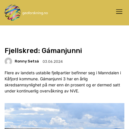
Fjellskred: Gámanjunni
Ronny Setså
03.06.2024
Flere av landets ustabile fjellpartier befinner seg i Manndalen i
Kåfjord kommune. Gámanjunni 3 har en årlig
skredsannsynlighet på mer enn én prosent og er dermed satt
under kontinuerlig overvåkning av NVE.