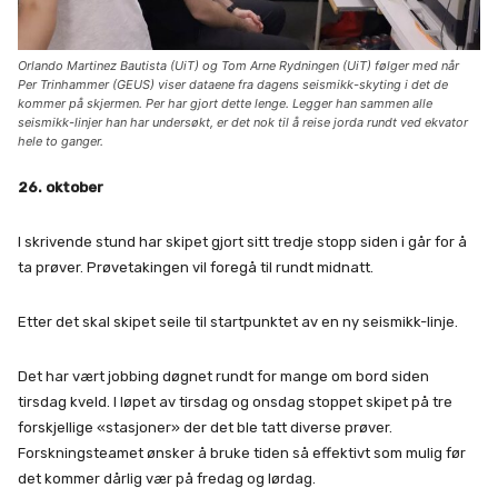
Orlando Martinez Bautista (UiT) og Tom Arne Rydningen (UiT) følger med når
Per Trinhammer (GEUS) viser dataene fra dagens seismikk-skyting i det de
kommer på skjermen. Per har gjort dette lenge. Legger han sammen alle
seismikk-linjer han har undersøkt, er det nok til å reise jorda rundt ved ekvator
hele to ganger.
26. oktober
I skrivende stund har skipet gjort sitt tredje stopp siden i går for å
ta prøver. Prøvetakingen vil foregå til rundt midnatt.
Etter det skal skipet seile til startpunktet av en ny seismikk-linje.
Det har vært jobbing døgnet rundt for mange om bord siden
tirsdag kveld. I løpet av tirsdag og onsdag stoppet skipet på tre
forskjellige «stasjoner» der det ble tatt diverse prøver.
Forskningsteamet ønsker å bruke tiden så effektivt som mulig før
det kommer dårlig vær på fredag og lørdag.