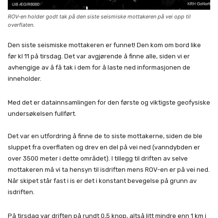
ROV-en holder godt tak på den siste seismiske mottakeren på vei opp til
overflaten.
Den siste seismiske mottakeren er funnet! Den kom om bord like
før kl 11 på tirsdag. Det var avgjørende å finne alle, siden vi er
avhengige av å få tak i dem for å laste ned informasjonen de
inneholder.
Med det er datainnsamlingen for den første og viktigste geofysiske
undersøkelsen fullført.
Det var en utfordring å finne de to siste mottakerne, siden de ble
sluppet fra overflaten og drev en del på vei ned (vanndybden er
over 3500 meter i dette området). I tillegg til driften av selve
mottakeren må vi ta hensyn til isdriften mens ROV-en er på vei ned.
Når skipet står fast i is er det i konstant bevegelse på grunn av
isdriften.
På tirsdag var driften på rundt 0,5 knop, altså litt mindre enn 1 km i