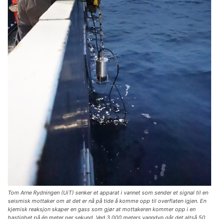
Tom Arne Rydningen (UiT) senker et apparat i vannet som sender et signal til en
seismisk mottaker om at det er nå på tide å komme opp til overflaten igjen. En
kjemisk reaksjon skaper en gass som gjør at mottakeren kommer opp i en
hastighet på én meter per sekund. Ved 3 000 meters vanndyp går det altså 50