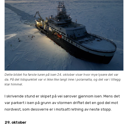
Dette bildet fra første turen på isen 24. oktober viser hvor mye lysere det var
da. På det tidspunktet var vi ikke like langt inne i polarnatta, og det var i tillegg
klar himmel.
I skrivende stund er skipet på vei sørover gjennom isen. Mens det
var parkert i isen på grunn av stormen driftet det en god del mot
nordvest, som dessverre er i motsatt retning av neste stopp.
29. oktober