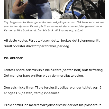
Kay Jørgensen forklarer generatorenes avkjølingssystem. Bak ham ser vi rørene
som tar inn sjøvann. Vannet går til en varmeveksler som avkjøler generatorene.
Varmen er ikke bortkastet. Den blir brukt til å varme opp skipet.
Alt dette koster. På et tokt som dette, brukes det i gjennomsnitt
rundt 550 liter drivstoff per forsker, per dag.
28. oktober
Toktets andre seismikklinje ble fullført (nesten helt) natt til fredag.
Det mangler bare en liten bit av den nordligste delen.
Den seismiske linjen T1 ble ferdigstilt tidligere under toktet, og nå
er også L3 (nesten) ferdig innsamlet.
T1 ble samlet inn med refraksjonsseismikk der det ble plassert ut