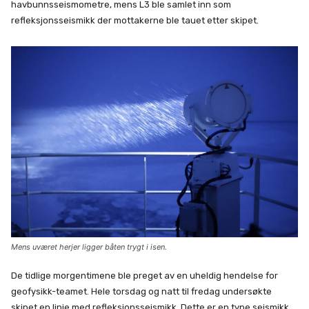
havbunnsseismometre, mens L3 ble samlet inn som
refleksjonsseismikk der mottakerne ble tauet etter skipet.
Mens uværet herjer ligger båten trygt i isen.
De tidlige morgentimene ble preget av en uheldig hendelse for
geofysikk-teamet. Hele torsdag og natt til fredag undersøkte
skipet en linje med refleksjonsseismikk. Dette er en type seismikk