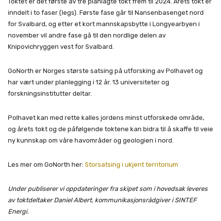
Toktet er det første av tre planlagte tokt frem til 2024. Årets tokt er
inndelt i to faser (legs). Første fase går til Nansenbasenget nord
for Svalbard, og etter et kort mannskapsbytte i Longyearbyen i
november vil andre fase gå til den nordlige delen av
Knipovichryggen vest for Svalbard.
GoNorth er Norges største satsing på utforsking av Polhavet og
har vært under planlegging i 12 år. 13 universiteter og
forskningsinstitutter deltar.
Polhavet kan med rette kalles jordens minst utforskede område,
og årets tokt og de påfølgende toktene kan bidra til å skaffe til veie
ny kunnskap om våre havområder og geologien i nord.
Les mer om GoNorth her:
Storsatsing i ukjent territorium
Under publiserer vi oppdateringer fra skipet som i hovedsak leveres
av toktdeltaker Daniel Albert, kommunikasjonsrådgiver i SINTEF
Energi.