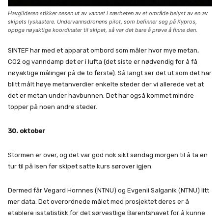
Havglideren stikker nesen ut av vannet i nærheten av et område belyst av en av
skipets lyskastere. Undervannsdronens pilot, som befinner seg på Kypros,
oppga nøyaktige koordinater til skipet, så var det bare å prøve å finne den.
SINTEF har med et apparat ombord som måler hvor mye metan,
CO2 og vanndamp det er i lufta (det siste er nødvendig for å få
nøyaktige målinger på de to første). Så langt ser det ut som det har
blitt målt høye metanverdier enkelte steder der vi allerede vet at
det er metan under havbunnen. Det har også kommet mindre
topper på noen andre steder.
30. oktober
Stormen er over, og det var god nok sikt søndag morgen til å ta en
tur til på isen før skipet satte kurs sørover igjen.
Dermed får Vegard Hornnes (NTNU) og Evgenii Salganik (NTNU) litt
mer data. Det overordnede målet med prosjektet deres er å
etablere isstatistikk for det sørvestlige Barentshavet for å kunne