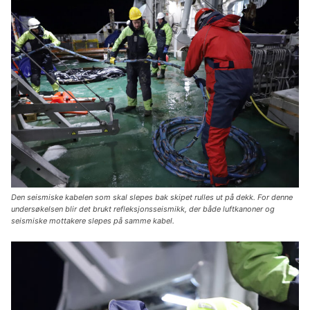
Den seismiske kabelen som skal slepes bak skipet rulles ut på dekk. For denne
undersøkelsen blir det brukt refleksjonsseismikk, der både luftkanoner og
seismiske mottakere slepes på samme kabel.