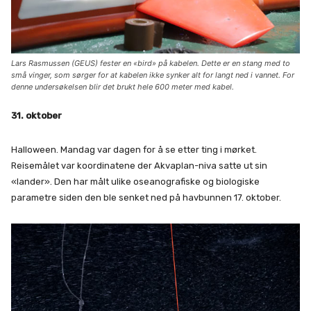
Lars Rasmussen (GEUS) fester en «bird» på kabelen. Dette er en stang med to
små vinger, som sørger for at kabelen ikke synker alt for langt ned i vannet. For
denne undersøkelsen blir det brukt hele 600 meter med kabel.
31. oktober
Halloween. Mandag var dagen for å se etter ting i mørket.
Reisemålet var koordinatene der Akvaplan-niva satte ut sin
«lander». Den har målt ulike oseanografiske og biologiske
parametre siden den ble senket ned på havbunnen 17. oktober.