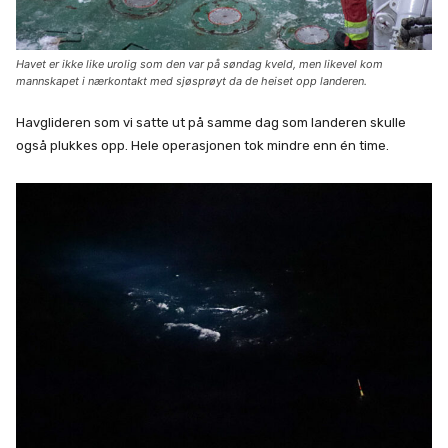
Havet er ikke like urolig som den var på søndag kveld, men likevel kom
mannskapet i nærkontakt med sjøsprøyt da de heiset opp landeren.
Havglideren som vi satte ut på samme dag som landeren skulle
også plukkes opp. Hele operasjonen tok mindre enn én time.