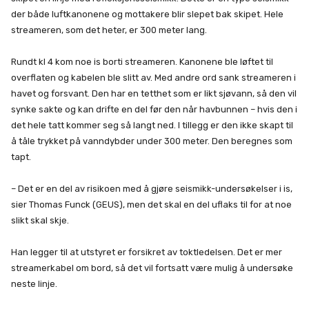
der både luftkanonene og mottakere blir slepet bak skipet. Hele
streameren, som det heter, er 300 meter lang.
Rundt kl 4 kom noe is borti streameren. Kanonene ble løftet til
overflaten og kabelen ble slitt av. Med andre ord sank streameren i
havet og forsvant. Den har en tetthet som er likt sjøvann, så den vil
synke sakte og kan drifte en del før den når havbunnen – hvis den i
det hele tatt kommer seg så langt ned. I tillegg er den ikke skapt til
å tåle trykket på vanndybder under 300 meter. Den beregnes som
tapt.
– Det er en del av risikoen med å gjøre seismikk-undersøkelser i is,
sier Thomas Funck (GEUS), men det skal en del uflaks til for at noe
slikt skal skje.
Han legger til at utstyret er forsikret av toktledelsen. Det er mer
streamerkabel om bord, så det vil fortsatt være mulig å undersøke
neste linje.