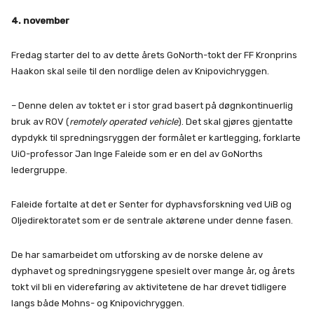
4. november
Fredag starter del to av dette årets GoNorth-tokt der FF Kronprins
Haakon skal seile til den nordlige delen av Knipovichryggen.
– Denne delen av toktet er i stor grad basert på døgnkontinuerlig
bruk av ROV (
remotely operated vehicle
). Det skal gjøres gjentatte
dypdykk til spredningsryggen der formålet er kartlegging, forklarte
UiO-professor Jan Inge Faleide som er en del av GoNorths
ledergruppe.
Faleide fortalte at det er Senter for dyphavsforskning ved UiB og
Oljedirektoratet som er de sentrale aktørene under denne fasen.
De har samarbeidet om utforsking av de norske delene av
dyphavet og spredningsryggene spesielt over mange år, og årets
tokt vil bli en videreføring av aktivitetene de har drevet tidligere
langs både Mohns- og Knipovichryggen.