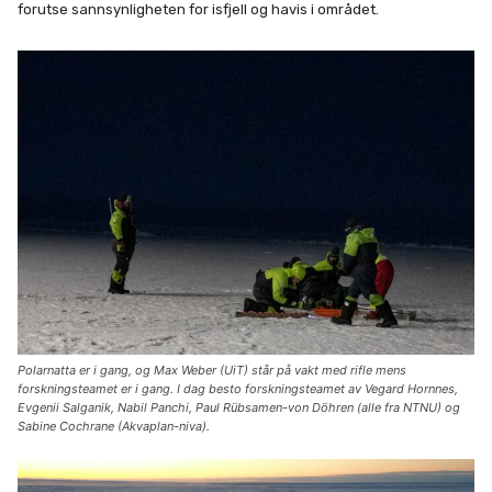
forutse sannsynligheten for isfjell og havis i området.
Polarnatta er i gang, og Max Weber (UiT) står på vakt med rifle mens
forskningsteamet er i gang. I dag besto forskningsteamet av Vegard Hornnes,
Evgenii Salganik, Nabil Panchi, Paul Rübsamen-von Döhren (alle fra NTNU) og
Sabine Cochrane (Akvaplan-niva).