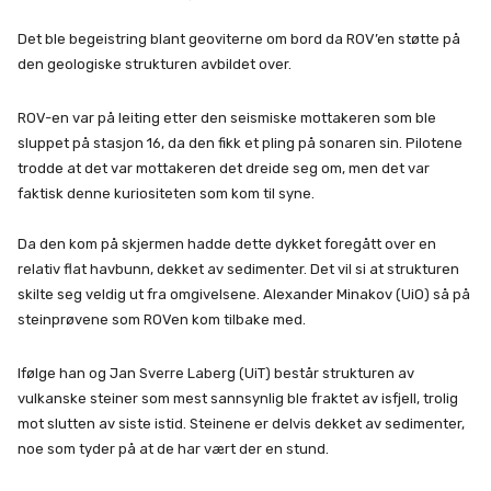
Det ble begeistring blant geoviterne om bord da ROV’en støtte på
den geologiske strukturen avbildet over.
ROV-en var på leiting etter den seismiske mottakeren som ble
sluppet på stasjon 16, da den fikk et pling på sonaren sin. Pilotene
trodde at det var mottakeren det dreide seg om, men det var
faktisk denne kuriositeten som kom til syne.
Da den kom på skjermen hadde dette dykket foregått over en
relativ flat havbunn, dekket av sedimenter. Det vil si at strukturen
skilte seg veldig ut fra omgivelsene. Alexander Minakov (UiO) så på
steinprøvene som ROVen kom tilbake med.
Ifølge han og Jan Sverre Laberg (UiT) består strukturen av
vulkanske steiner som mest sannsynlig ble fraktet av isfjell, trolig
mot slutten av siste istid. Steinene er delvis dekket av sedimenter,
noe som tyder på at de har vært der en stund.