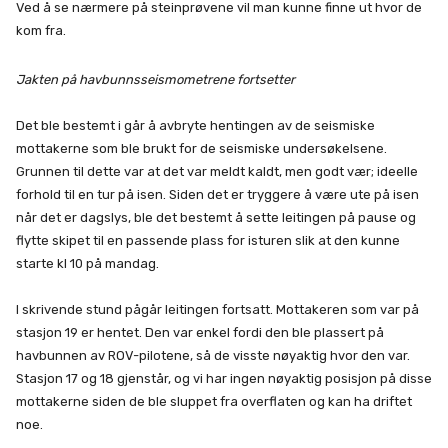
Ved å se nærmere på steinprøvene vil man kunne finne ut hvor de
kom fra.
Jakten på havbunnsseismometrene fortsetter
Det ble bestemt i går å avbryte hentingen av de seismiske
mottakerne som ble brukt for de seismiske undersøkelsene.
Grunnen til dette var at det var meldt kaldt, men godt vær; ideelle
forhold til en tur på isen. Siden det er tryggere å være ute på isen
når det er dagslys, ble det bestemt å sette leitingen på pause og
flytte skipet til en passende plass for isturen slik at den kunne
starte kl 10 på mandag.
I skrivende stund pågår leitingen fortsatt. Mottakeren som var på
stasjon 19 er hentet. Den var enkel fordi den ble plassert på
havbunnen av ROV-pilotene, så de visste nøyaktig hvor den var.
Stasjon 17 og 18 gjenstår, og vi har ingen nøyaktig posisjon på disse
mottakerne siden de ble sluppet fra overflaten og kan ha driftet
noe.