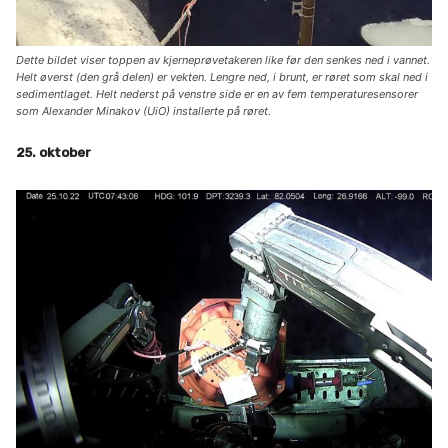
Dette bildet viser toppen av kjerneprøvetakeren like før den senkes ned i vannet.
Helt øverst (den grå delen) er vekten. Lengre ned, i brunt, er røret som skal ned i
sedimentlaget. Helt nederst på venstre side er en av fem temperaturesensorer
som Alexander Minakov (UiO) installerte på røret.
25. oktober