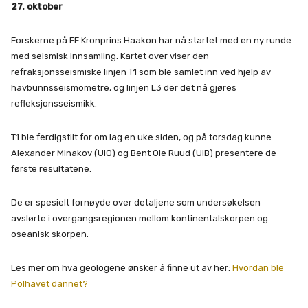
27. oktober
Forskerne på FF Kronprins Haakon har nå startet med en ny runde
med seismisk innsamling. Kartet over viser den
refraksjonsseismiske linjen T1 som ble samlet inn ved hjelp av
havbunnsseismometre, og linjen L3 der det nå gjøres
refleksjonsseismikk.
T1 ble ferdigstilt for om lag en uke siden, og på torsdag kunne
Alexander Minakov (UiO) og Bent Ole Ruud (UiB) presentere de
første resultatene.
De er spesielt fornøyde over detaljene som undersøkelsen
avslørte i overgangsregionen mellom kontinentalskorpen og
oseanisk skorpen.
Les mer om hva geologene ønsker å finne ut av her:
Hvordan ble
Polhavet dannet?