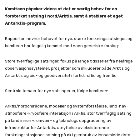
Komiteen påpeker videre at det er særlig behov for en
forsterket satsing i nord/Arktis, samt å etablere et eget
Antarktis-program.
Rapporten nevner behovet for nye, større forskningssatsinger, og
komiteen har følgelig kommet med noen generiske forslag:
Store tverrfaglige satsinger, fokus på lange tidsserier fra helårlige
observasjonssystemer, prosjekter som inkluderer både Arktis og
Antarktis og bio- og geodiversitet i fortid, nåtid og fremtid.
Sentrale temaer for nye satsinger er, ifølge komiteen:
Arktis/nordområdene, modeller og systemforståelse, land-hav-
atmosfære-kryosfære interaksjon i Arktis, stor tverrfaglig satsing
på land innen «romvær» og teknologi, oppgradering av
infrastruktur for Antarktis, utnyttelse av eksisterende
forskningsstasjoner, satsing på økt gjenbruk av innsamlede data