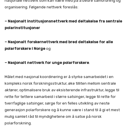
nasjonale nettverk som kan være med på å bedre samordning og
organisering. Følgende nettverk foreslås:
– Nasjonalt institusjonsnettverk med deltakelse fra sentrale
polarinstitusjoner
– Nasjonalt forskernettverk med bred deltakelse for alle
polarforskere i Norge
og
– Nasjonalt nettverk for unge polarforskere
.
Målet med nasjonal koordinering er å styrke samarbeidet i en
kompleks norsk forskningsstruktur, øke tilliten mellom sentrale
aktører, optimalisere bruk av eksisterende infrastruktur, legge til
rette for tettere samarbeid i større satsinger, legge til rette for
tverrfaglige satsinger, sørge for en felles utvikling av neste
generasjon polarforskere og å kunne være i stand til å gi et mest
mulig samlet råd til myndighetene om å satse på norsk
polarforskning.