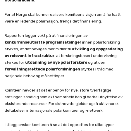
nordområdene
.
For at Norge skal kunne realisere komiteens visjon om å fortsatt
være en ledende polarnasjon, trengs det finansiering.
Rapporten legger vekt på at finansieringen av
konkurranseutsatte programsatsinger
innen polarforskning
styrkes, at det bevilges mer midler til
utvikling og oppgradering
av relevant infrastruktur
, at forskningsbasert undervisning
styrkes for
utdanning av nye polarforskere
og at den
forvaltningsrettede polarforskningen
styrkes i tråd med
nasjonale behov og målsettinger.
Komiteen hevder at det er behov for nye, store tverrfaglige
satsinger, samtidig som økt samarbeid kan gi bedre utnyttelse av
eksisterende ressurser. For sistnevnte gjelder også aktiv norsk
deltakelse i internasjonale polarkomiteer og -nettverk.
I tillegg ønsker komiteen å se at det opprettes tre ulike typer