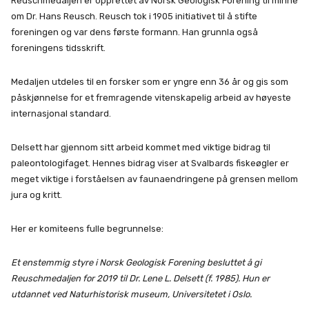
Reuschmedaljen er opprettet av Norsk Geologisk Forening til minne
om Dr. Hans Reusch. Reusch tok i 1905 initiativet til å stifte
foreningen og var dens første formann. Han grunnla også
foreningens tidsskrift.
Medaljen utdeles til en forsker som er yngre enn 36 år og gis som
påskjønnelse for et fremragende vitenskapelig arbeid av høyeste
internasjonal standard.
Delsett har gjennom sitt arbeid kommet med viktige bidrag til
paleontologifaget. Hennes bidrag viser at Svalbards fiskeøgler er
meget viktige i forståelsen av faunaendringene på grensen mellom
jura og kritt.
Her er komiteens fulle begrunnelse:
Et enstemmig styre i Norsk Geologisk Forening besluttet å gi
Reuschmedaljen for 2019 til Dr. Lene L. Delsett (f. 1985). Hun er
utdannet ved Naturhistorisk museum, Universitetet i Oslo.