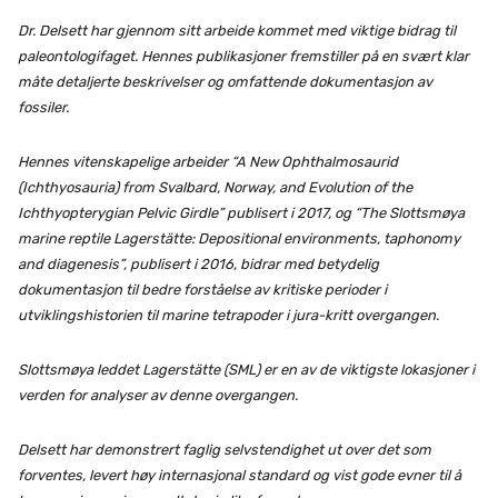
Dr. Delsett har gjennom sitt arbeide kommet med viktige bidrag til
paleontologifaget. Hennes publikasjoner fremstiller på en svært klar
måte detaljerte beskrivelser og omfattende dokumentasjon av
fossiler.
Hennes vitenskapelige arbeider “A New Ophthalmosaurid
(Ichthyosauria) from Svalbard, Norway, and Evolution of the
Ichthyopterygian Pelvic Girdle” publisert i 2017, og “The Slottsmøya
marine reptile Lagerstätte: Depositional environments, taphonomy
and diagenesis”, publisert i 2016, bidrar med betydelig
dokumentasjon til bedre forståelse av kritiske perioder i
utviklingshistorien til marine tetrapoder i jura-kritt overgangen.
Slottsmøya leddet Lagerstätte (SML) er en av de viktigste lokasjoner i
verden for analyser av denne overgangen.
Delsett har demonstrert faglig selvstendighet ut over det som
forventes, levert høy internasjonal standard og vist gode evner til å