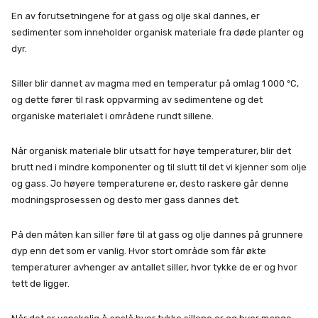
En av forutsetningene for at gass og olje skal dannes, er
sedimenter som inneholder organisk materiale fra døde planter og
dyr.
Siller blir dannet av magma med en temperatur på omlag 1 000 ºC,
og dette fører til rask oppvarming av sedimentene og det
organiske materialet i områdene rundt sillene.
Når organisk materiale blir utsatt for høye temperaturer, blir det
brutt ned i mindre komponenter og til slutt til det vi kjenner som olje
og gass. Jo høyere temperaturene er, desto raskere går denne
modningsprosessen og desto mer gass dannes det.
På den måten kan siller føre til at gass og olje dannes på grunnere
dyp enn det som er vanlig. Hvor stort område som får økte
temperaturer avhenger av antallet siller, hvor tykke de er og hvor
tett de ligger.