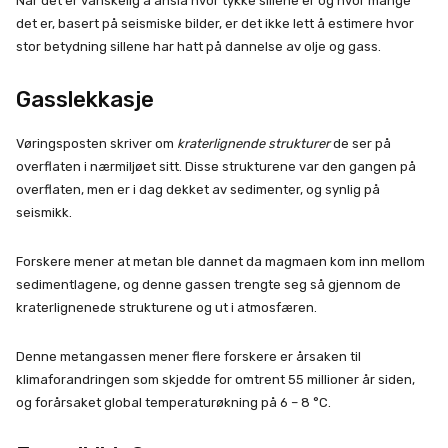
Når det er vanskelig å anslå hvor tykke sillene er og hvor mange
det er, basert på seismiske bilder, er det ikke lett å estimere hvor
stor betydning sillene har hatt på dannelse av olje og gass.
Gasslekkasje
Vøringsposten skriver om
kraterlignende strukturer
de ser på
overflaten i nærmiljøet sitt. Disse strukturene var den gangen på
overflaten, men er i dag dekket av sedimenter, og synlig på
seismikk.
Forskere mener at metan ble dannet da magmaen kom inn mellom
sedimentlagene, og denne gassen trengte seg så gjennom de
kraterlignenede strukturene og ut i atmosfæren.
Denne metangassen mener flere forskere er årsaken til
klimaforandringen som skjedde for omtrent 55 millioner år siden,
og forårsaket global temperaturøkning på 6 – 8 °C.