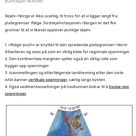
Illustrasjon: NORSAR
Skjelv i Norge er ikke uvanlig, til tross for at vi ligger langt fra
plategrenser. Ifølge Jordskjelvstasjonen i Bergen er det fire
grunner til at vi likevel opplever jevnlige skjelv:
1. «Ridge-push» er knyttet til den spredende plategrensen i Nord-
Atlanteren og sees på som en viktig kilde for regionale spenninger.
2. Den kontinentale marginen spiller også en viktig rolle som
bygger opp spenninger.
3. Isavsmeltingen og etterfølgende landhevning etter den siste
istid danner
vertikale spenninger
, særlig langs kysten.
4. Også sedimentavsetninger på havbunnen bidrar til å
bygge opp
spenninger
.