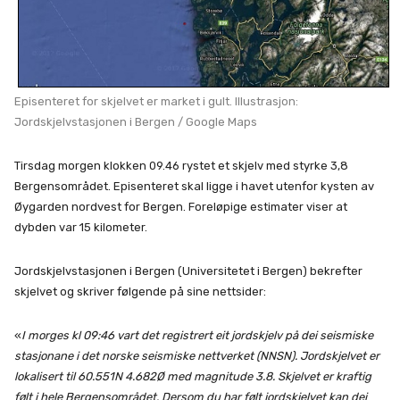
Episenteret for skjelvet er market i gult. Illustrasjon:
Jordskjelvstasjonen i Bergen / Google Maps
Tirsdag morgen klokken 09.46 rystet et skjelv med styrke 3,8
Bergensområdet. Episenteret skal ligge i havet utenfor kysten av
Øygarden nordvest for Bergen. Foreløpige estimater viser at
dybden var 15 kilometer.
Jordskjelvstasjonen i Bergen (Universitetet i Bergen) bekrefter
skjelvet og skriver følgende på sine nettsider:
«
I morges kl 09:46 vart det registrert eit jordskjelv på dei seismiske
stasjonane i det norske seismiske nettverket (NNSN). Jordskjelvet er
lokalisert til 60.551N 4.682Ø med magnitude 3.8. Skjelvet er kraftig
følt i hele Bergensområdet. Dersom du har følt jordskjelvet kan dei