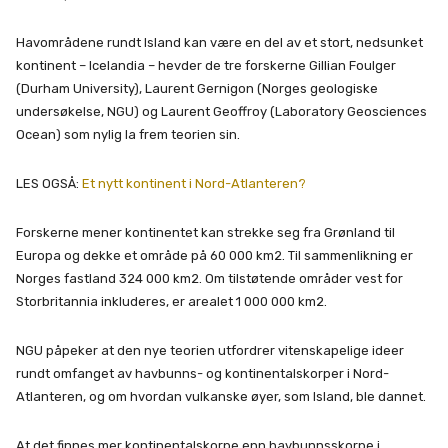
Havområdene rundt Island kan være en del av et stort, nedsunket
kontinent – Icelandia – hevder de tre forskerne Gillian Foulger
(Durham University), Laurent Gernigon (Norges geologiske
undersøkelse, NGU) og Laurent Geoffroy (Laboratory Geosciences
Ocean) som nylig la frem teorien sin.
LES OGSÅ:
Et nytt kontinent i Nord-Atlanteren?
Forskerne mener kontinentet kan strekke seg fra Grønland til
Europa og dekke et område på 60 000 km2. Til sammenlikning er
Norges fastland 324 000 km2. Om tilstøtende områder vest for
Storbritannia inkluderes, er arealet 1 000 000 km2.
NGU påpeker at den nye teorien utfordrer vitenskapelige ideer
rundt omfanget av havbunns- og kontinentalskorper i Nord-
Atlanteren, og om hvordan vulkanske øyer, som Island, ble dannet.
At det finnes mer kontinentalskorpe enn havbunnsskorpe i