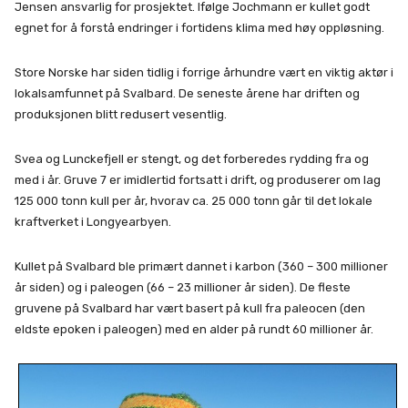
Jensen ansvarlig for prosjektet. Ifølge Jochmann er kullet godt
egnet for å forstå endringer i fortidens klima med høy oppløsning.
Store Norske har siden tidlig i forrige århundre vært en viktig aktør i
lokalsamfunnet på Svalbard. De seneste årene har driften og
produksjonen blitt redusert vesentlig.
Svea og Lunckefjell er stengt, og det forberedes rydding fra og
med i år. Gruve 7 er imidlertid fortsatt i drift, og produserer om lag
125 000 tonn kull per år, hvorav ca. 25 000 tonn går til det lokale
kraftverket i Longyearbyen.
Kullet på Svalbard ble primært dannet i karbon (360 – 300 millioner
år siden) og i paleogen (66 – 23 millioner år siden). De fleste
gruvene på Svalbard har vært basert på kull fra paleocen (den
eldste epoken i paleogen) med en alder på rundt 60 millioner år.