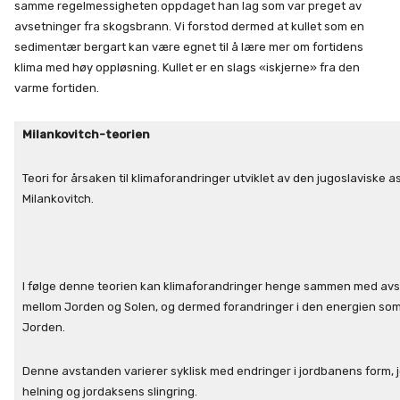
samme regelmessigheten oppdaget han lag som var preget av
avsetninger fra skogsbrann. Vi forstod dermed at kullet som en
sedimentær bergart kan være egnet til å lære mer om fortidens
klima med høy oppløsning. Kullet er en slags «iskjerne» fra den
varme fortiden.
Milankovitch-teorien
Teori for årsaken til klimaforandringer utviklet av den jugoslaviske 
Milankovitch.
I følge denne teorien kan klimaforandringer henge sammen med av
mellom Jorden og Solen, og dermed forandringer i den energien som
Jorden.
Denne avstanden varierer syklisk med endringer i jordbanens form,
helning og jordaksens slingring.