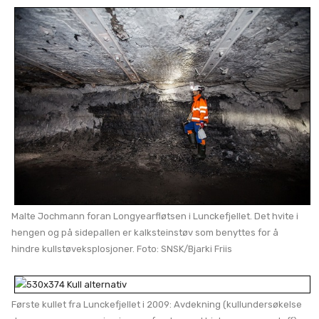
Malte Joc
hmann foran Longyearfløtsen i Lunckefjellet. Det hvite i
hengen og på sidepallen er kalksteinstøv som benyttes for å
hindre kullstøveksplosjoner. Foto: SNSK/Bjarki Friis
Første kullet fra Lunckefjellet i 2009: Avdekning (kullundersøkelse