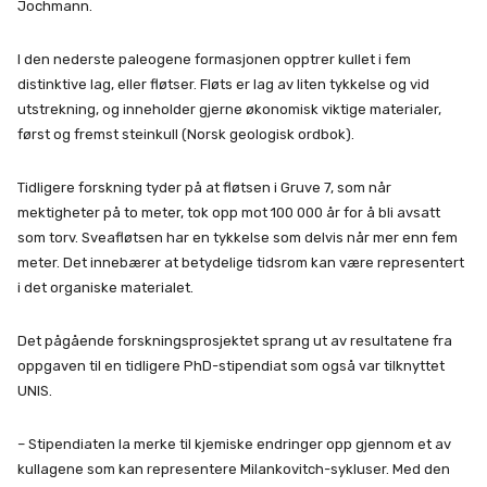
Jochmann.
I den nederste paleogene formasjonen opptrer kullet i fem
distinktive lag, eller fløtser. Fløts er lag av liten tykkelse og vid
utstrekning, og inneholder gjerne økonomisk viktige materialer,
først og fremst steinkull (Norsk geologisk ordbok).
Tidligere forskning tyder på at fløtsen i Gruve 7, som når
mektigheter på to meter, tok opp mot 100 000 år for å bli avsatt
som torv. Sveafløtsen har en tykkelse som delvis når mer enn fem
meter. Det innebærer at betydelige tidsrom kan være representert
i det organiske materialet.
Det pågående forskningsprosjektet sprang ut av resultatene fra
oppgaven til en tidligere PhD-stipendiat som også var tilknyttet
UNIS.
– Stipendiaten la merke til kjemiske endringer opp gjennom et av
kullagene som kan representere Milankovitch-sykluser. Med den