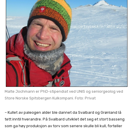
Malte Jochmann er PhD-stipendiat ved UNIS og seniorgeolog ved
Store Norske Spitsbergen Kulkompani. Foto: Privat
– Kullet av paleogen alder ble dannet da Svalbard og Grønland lå
tett inntil hverandre. På Svalbard utviklet det seg et stort basseng
som ga høy produksjon av torv som senere skulle bli kull, forteller