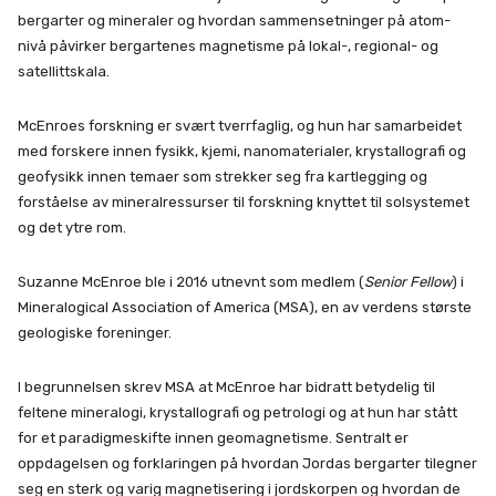
bergarter og mineraler og hvordan sammensetninger på atom-
nivå påvirker bergartenes magnetisme på lokal-, regional- og
satellittskala.
McEnroes forskning er svært tverrfaglig, og hun har samarbeidet
med forskere innen fysikk, kjemi, nanomaterialer, krystallografi og
geofysikk innen temaer som strekker seg fra kartlegging og
forståelse av mineralressurser til forskning knyttet til solsystemet
og det ytre rom.
Suzanne McEnroe ble i 2016 utnevnt som medlem (
Senior Fellow
) i
Mineralogical Association of America (MSA), en av verdens største
geologiske foreninger.
I begrunnelsen skrev MSA at McEnroe har bidratt betydelig til
feltene mineralogi, krystallografi og petrologi og at hun har stått
for et paradigmeskifte innen geomagnetisme. Sentralt er
oppdagelsen og forklaringen på hvordan Jordas bergarter tilegner
seg en sterk og varig magnetisering i jordskorpen og hvordan de