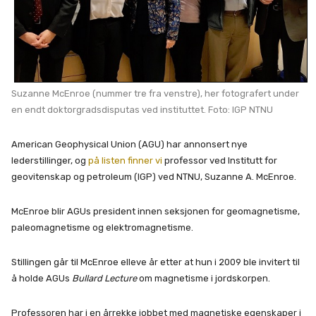
Suzanne McEnroe (nummer tre fra venstre), her fotografert under
en endt doktorgradsdisputas ved instituttet. Foto: IGP NTNU
American Geophysical Union (AGU) har annonsert nye
lederstillinger, og
på listen finner vi
professor ved Institutt for
geovitenskap og petroleum (IGP) ved NTNU, Suzanne A. McEnroe.
McEnroe blir AGUs president innen seksjonen for geomagnetisme,
paleomagnetisme og elektromagnetisme.
Stillingen går til McEnroe elleve år etter at hun i 2009 ble invitert til
å holde AGUs
Bullard Lecture
om magnetisme i jordskorpen.
Professoren har i en årrekke jobbet med magnetiske egenskaper i