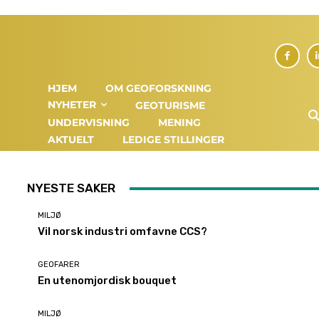
HJEM
OM GEOFORSKNING
NYHETER
GEOTURISME
UNDERVISNING
MENING
AKTUELT
LEDIGE STILLINGER
NYESTE SAKER
MILJØ
Vil norsk industri omfavne CCS?
GEOFARER
En utenomjordisk bouquet
MILJØ