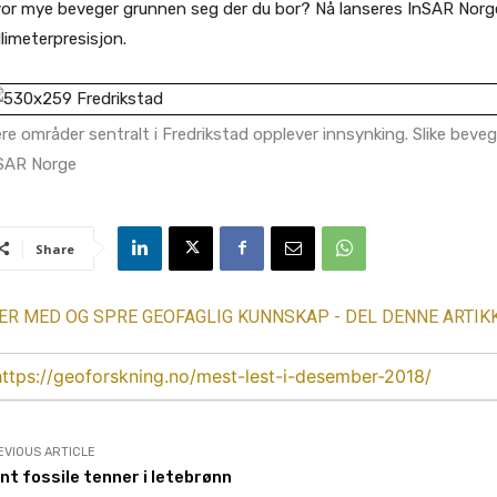
or mye beveger grunnen seg der du bor? Nå lanseres InSAR Norge s
llimeterpresisjon.
ere områder sentralt i Fredrikstad opplever innsynking. Slike beveg
SAR Norge
Share
R MED OG SPRE GEOFAGLIG KUNNSKAP - DEL DENNE ARTIK
https://geoforskning.no/mest-lest-i-desember-2018/
EVIOUS ARTICLE
nt fossile tenner i letebrønn