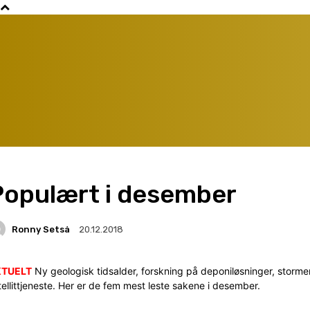
Populært i desember
Ronny Setså
20.12.2018
KTUELT
Ny geologisk tidsalder, forskning på deponiløsninger, stormer
tellittjeneste. Her er de fem mest leste sakene i desember.