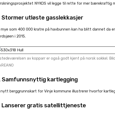
rskningsprosjektet NYKOS vil legge til rette for mer bærekraftig 
. Stormer utløste gasslekkasjer
 mye som 400 000 kratre på havbunnen kan ha blitt dannet da en s
rdsjøen i 2015.
lstedeværelsen av kopparr er også godt kjent på norsk sokkel. Bild
AREANO
. Samfunnsnyttig kartlegging
 nytt berggrunnskart for Vinje kommune illustrerer hvorfor kartleg
. Lanserer gratis satellittjeneste