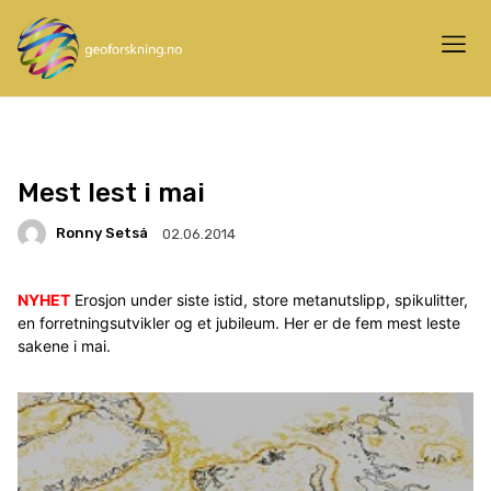
Mest lest i mai
Ronny Setså
02.06.2014
NYHET
Erosjon under siste istid, store metanutslipp, spikulitter,
en forretningsutvikler og et jubileum. Her er de fem mest leste
sakene i mai.