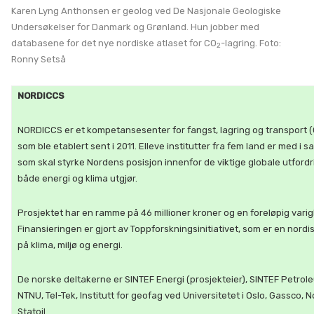
Karen Lyng Anthonsen er geolog ved De Nasjonale Geologiske
Undersøkelser for Danmark og Grønland. Hun jobber med
databasene for det nye nordiske atlaset for CO
-lagring. Foto:
2
Ronny Setså
NORDICCS
NORDICCS er et kompetansesenter for fangst, lagring og transport 
som ble etablert sent i 2011. Elleve institutter fra fem land er med i 
som skal styrke Nordens posisjon innenfor de viktige globale utfor
både energi og klima utgjør.
Prosjektet har en ramme på 46 millioner kroner og en foreløpig varigh
Finansieringen er gjort av Toppforskningsinitiativet, som er en nordi
på klima, miljø og energi.
De norske deltakerne er SINTEF Energi (prosjekteier), SINTEF Petrol
NTNU, Tel-Tek, Institutt for geofag ved Universitetet i Oslo, Gassco,
Statoil.