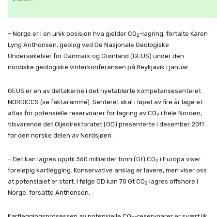
– Norge er i en unik posisjon hva gjelder CO
-lagring, fortalte Karen
2
Lyng Anthonsen, geolog ved De Nasjonale Geologiske
Undersøkelser for Danmark og Grønland (GEUS) under den
nordiske geologiske vinterkonferansen på Reykjavik i januar.
GEUS er en av deltakerne i det nyetablerte kompetansesenteret
NORDICCS (se faktaramme). Senteret skal i løpet av fire år lage et
atlas for potensielle reservoarer for lagring av CO
i hele Norden,
2
tilsvarende det Oljedirektoratet (OD) presenterte i desember 2011
for den norske delen av Nordsjøen.
– Det kan lagres opptil 360 milliarder tonn (Gt) CO
i Europa viser
2
foreløpig kartlegging. Konservative anslag er lavere, men viser oss
at potensialet er stort. I følge OD kan 70 Gt CO
lagres offshore i
2
Norge, forsatte Anthonsen.
Kartleggingsprosessen av potensielle CO
-reservoarer er svært lik