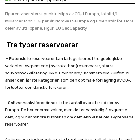
Figuren viser større punktutslipp av CO
i Europa, totalt 1,9
2
milliarder tonn CO
per år. Nordvest-Europa og Polen står for store
2
deler av utslippene. Figur: EU GeoCapacity
Tre typer reservoarer
– Potensielle reservoarer kan kategoriseres i tre geologiske
varianter; avgrensede (hydrokarbon)reservoarer, større
saltvannsakviferer og ikke-utvinnbare/-kommersielle kullfelt. Vi
anser den første kategorien som den optimale for lagring av CO
,
2
fortsetter den danske forskeren.
– Saltvannsakviferer finnes i stort antall over store deler av
Europa. De har enorme volum, men det er vanskelig å avgrense
dem, og vi har mindre kunnskap om dem enn vi har om avgrensede
reservoarer.
Anthonsen påpeker videre at ikke-utvinnbare kullfelt har et svært