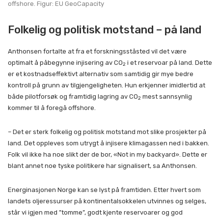
offshore. Figur: EU GeoCapacity
Folkelig og politisk motstand – på land
Anthonsen fortalte at fra et forskningsståsted vil det være
optimalt å påbegynne injisering av CO
i et reservoar på land. Dette
2
er et kostnadseffektivt alternativ som samtidig gir mye bedre
kontroll på grunn av tilgjengeligheten. Hun erkjenner imidlertid at
både pilotforsøk og framtidig lagring av CO
mest sannsynlig
2
kommer til å foregå offshore.
– Det er sterk folkelig og politisk motstand mot slike prosjekter på
land. Det oppleves som utrygt å injisere klimagassen ned i bakken.
Folk vil ikke ha noe slikt der de bor, «Not in my backyard». Dette er
blant annet noe tyske politikere har signalisert, sa Anthonsen.
Energinasjonen Norge kan se lyst på framtiden. Etter hvert som
landets oljeressurser på kontinentalsokkelen utvinnes og selges,
står vi igjen med ”tomme”, godt kjente reservoarer og god