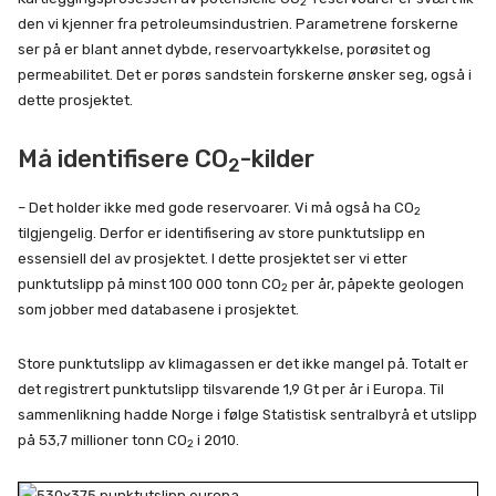
2
den vi kjenner fra petroleumsindustrien. Parametrene forskerne
ser på er blant annet dybde, reservoartykkelse, porøsitet og
permeabilitet. Det er porøs sandstein forskerne ønsker seg, også i
dette prosjektet.
Må identifisere CO
-kilder
2
– Det holder ikke med gode reservoarer. Vi må også ha CO
2
tilgjengelig. Derfor er identifisering av store punktutslipp en
essensiell del av prosjektet. I dette prosjektet ser vi etter
punktutslipp på minst 100 000 tonn CO
per år, påpekte geologen
2
som jobber med databasene i prosjektet.
Store punktutslipp av klimagassen er det ikke mangel på. Totalt er
det registrert punktutslipp tilsvarende 1,9 Gt per år i Europa. Til
sammenlikning hadde Norge i følge Statistisk sentralbyrå et utslipp
på 53,7 millioner tonn CO
i 2010.
2