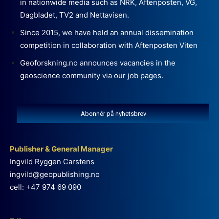
in nationwide media such as NRK, Aftenposten, VG,
Dagbladet, TV2 and Nettavisen.
Since 2015, we have held an annual dissemination
competition in collaboration with Aftenposten Viten
Geoforskning.no announces vacancies in the
geoscience community via our job pages.
Abonnér på nyhetsbrev
Publisher & General Manager
Ingvild Ryggen Carstens
ingvild@geopublishing.no
cell: +47 974 69 090