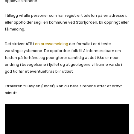
oppleve sirenene.
I tillegg vil alle personer som har registrert telefon på en adresse i,
eller oppholder seg i en kommune ved Storfjorden, bli oppringt eller
få melding.
Det skriver ÅTB i
en pressemelding
der formålet er å teste
varslingssystemene. De oppfordrer folk til å informere barn om
testen på forhånd, og poengterer samtidig at det ikke er noen
endring i bevegelsene i fjellet og at geologene vil kunne varsle i
god tid før et eventuelt ras blir utløst.
I traileren til Bølgen (under), kan du høre sirenene etter et drøyt
minutt.