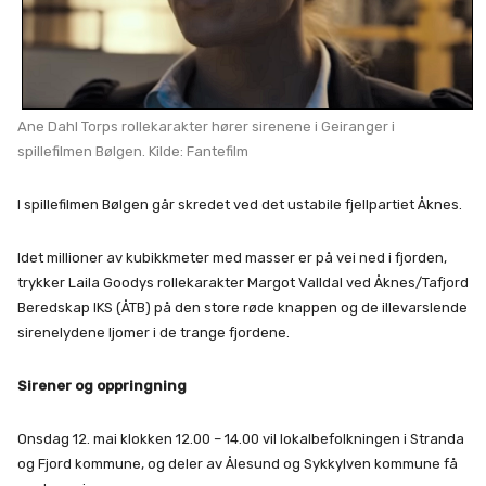
Ane Dahl Torps rollekarakter hører sirenene i Geiranger i
spillefilmen Bølgen. Kilde: Fantefilm
I spillefilmen Bølgen går skredet ved det ustabile fjellpartiet Åknes.
Idet millioner av kubikkmeter med masser er på vei ned i fjorden,
trykker Laila Goodys rollekarakter Margot Valldal ved Åknes/Tafjord
Beredskap IKS (ÅTB) på den store røde knappen og de illevarslende
sirenelydene ljomer i de trange fjordene.
Sirener og oppringning
Onsdag 12. mai klokken 12.00 – 14.00 vil lokalbefolkningen i Stranda
og Fjord kommune, og deler av Ålesund og Sykkylven kommune få