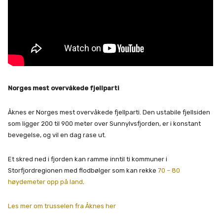
Norges mest overvåkede fjellparti
Åknes er Norges mest overvåkede fjellparti. Den ustabile fjellsiden
som ligger 200 til 900 meter over Sunnylvsfjorden, er i konstant
bevegelse, og vil en dag rase ut.
Et skred ned i fjorden kan ramme inntil ti kommuner i
Storfjordregionen med flodbølger som kan rekke
70 – 80
høydemeter opp på land
.
Les mer om trusselen fra Åknes her