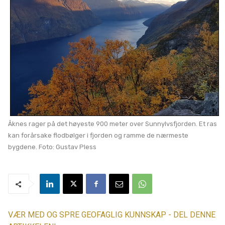
Åknes rager på det høyeste 900 meter over Sunnylvsfjorden. Et ras
kan forårsake flodbølger i fjorden og ramme de nærmeste
bygdene. Foto: Gustav Pless
VÆR MED OG SPRE GEOFAGLIG KUNNSKAP - DEL DENNE