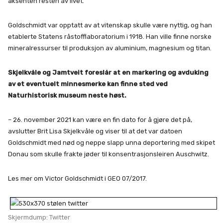
aksenten resten av livet.
Goldschmidt var opptatt av at vitenskap skulle være nyttig, og han
etablerte Statens råstofflaboratorium i 1918. Han ville finne norske
mineralressurser til produksjon av aluminium, magnesium og titan.
Skjelkvåle og Jamtveit foreslår at en markering og avduking
av et eventuelt minnesmerke kan finne sted ved
Naturhistorisk museum neste høst.
– 26. november 2021 kan være en fin dato for å gjøre det på,
avslutter Brit Lisa Skjelkvåle og viser til at det var datoen
Goldschmidt med nød og neppe slapp unna deportering med skipet
Donau som skulle frakte jøder til konsentrasjonsleiren Auschwitz.
Les mer om Victor Goldschmidt i GEO 07/2017.
Skjermdump: Twitter