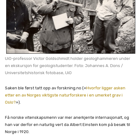
UiO-professor Victor Goldschmidt holder geologhammeren under
en ekskursjon for geologistudenter. Foto: Johannes A. Dons /
Universitetshistorisk fotobase, UiO
Saken ble først tatt opp av forskning.no («
Hvorfor ligger asken
etter en av Norges viktigste naturforskere i en umerket grav i
Oslo?
»).
Få norske vitenskapsmenn var mer anerkjente internasjonalt, og
han var derfor en naturlig vert da Albert Einstein kom på besøk til
Norge i 1920.