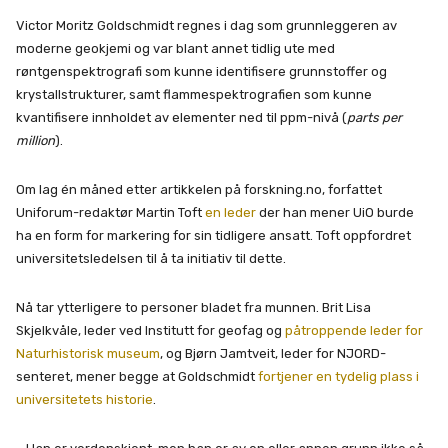
Victor Moritz Goldschmidt regnes i dag som grunnleggeren av
moderne geokjemi og var blant annet tidlig ute med
røntgenspektrografi som kunne identifisere grunnstoffer og
krystallstrukturer, samt flammespektrografien som kunne
kvantifisere innholdet av elementer ned til ppm-nivå (
parts per
million
).
Om lag én måned etter artikkelen på forskning.no, forfattet
Uniforum-redaktør Martin Toft
en leder
der han mener UiO burde
ha en form for markering for sin tidligere ansatt. Toft oppfordret
universitetsledelsen til å ta initiativ til dette.
Nå tar ytterligere to personer bladet fra munnen. Brit Lisa
Skjelkvåle, leder ved Institutt for geofag og
påtroppende leder for
Naturhistorisk museum
, og Bjørn Jamtveit, leder for NJORD-
senteret, mener begge at Goldschmidt
fortjener en tydelig plass i
universitetets historie
.