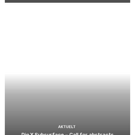
AKTUELT
Dig X Subsurface – Call for abstracts