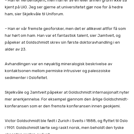
– Han er verdenskjent, men han er av en eller annen grunn ikke så
kjent på UiO. Jeg ser gjerne at universitetet gjør noe for å hedre
ham, sier Skjelkvåle til Uniforum.
– Han er vår fremste geoforsker, men det er allikevel altfor få som
har hørt om ham. Han var et fantastisk talent, sier Jamtveit, og
påpeker at Goldschmidt skrev sin første doktoravhandling i en
alder av 23.
Avhandlingen var en nøyaktig mineralogisk beskrivelse av
kontaktsonen mellom permiske intrusiver og paleozoiske
sedimenter i Oslofeltet.
Skjelkvåle og Jamtveit påpeker at Goldschmidt internasjonalt nyter
mer anerkjennelse. For eksempel gjennom den årlige Goldschmidt-
konferansen som er den fremste konferansen innen geokjemi.
Victor Goldschmidt ble født i Zurich i Sveits i 1888, og flyttet til Oslo
i 1901. Goldschmidt lærte seg raskt norsk, men beholdt den tyske