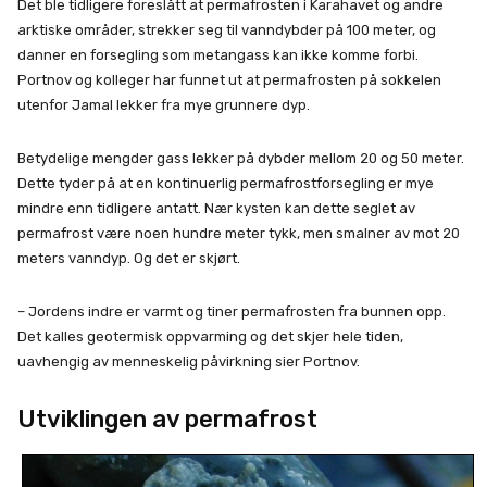
Det ble tidligere foreslått at permafrosten i Karahavet og andre
arktiske områder, strekker seg til vanndybder på 100 meter, og
danner en forsegling som metangass kan ikke komme forbi.
Portnov og kolleger har funnet ut at permafrosten på sokkelen
utenfor Jamal lekker fra mye grunnere dyp.
Betydelige mengder gass lekker på dybder mellom 20 og 50 meter.
Dette tyder på at en kontinuerlig permafrostforsegling er mye
mindre enn tidligere antatt. Nær kysten kan dette seglet av
permafrost være noen hundre meter tykk, men smalner av mot 20
meters vanndyp. Og det er skjørt.
– Jordens indre er varmt og tiner permafrosten fra bunnen opp.
Det kalles geotermisk oppvarming og det skjer hele tiden,
uavhengig av menneskelig påvirkning sier Portnov.
Utviklingen av permafrost