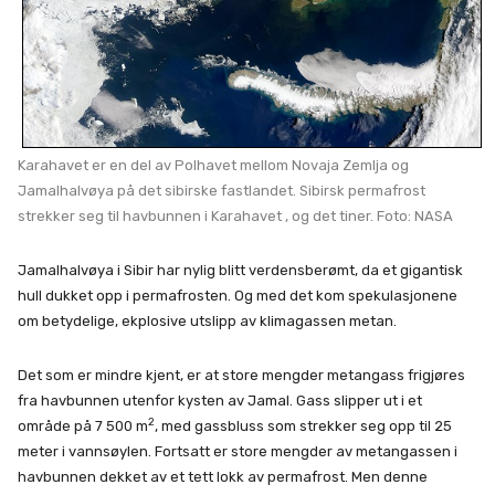
Karahavet er en del av Polhavet mellom Novaja Zemlja og
Jamalhalvøya på det sibirske fastlandet. Sibirsk permafrost
strekker seg til havbunnen i Karahavet , og det tiner. Foto: NASA
Jamalhalvøya i Sibir har nylig blitt verdensberømt, da et gigantisk
hull dukket opp i permafrosten. Og med det kom spekulasjonene
om betydelige, ekplosive utslipp av klimagassen metan.
Det som er mindre kjent, er at store mengder metangass frigjøres
fra havbunnen utenfor kysten av Jamal. Gass slipper ut i et
2
område på 7 500 m
, med gassbluss som strekker seg opp til 25
meter i vannsøylen. Fortsatt er store mengder av metangassen i
havbunnen dekket av et tett lokk av permafrost. Men denne