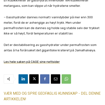
Én kubikkmeter av gasshydrat inneholder 164 kubikkmeter
metangass, som kan slippe ut når hydratene smelter.
– Gasshydrater dannes normalt i vanndybder på mer enn 300
meter, fordi de er avhengige av høyt trykk. Men under
permafrosten kan de dannes og holde seg stabile selv der trykket
ikke er så høyt, fordi temperaturen er stabilt lav.
Det er destabilisering av gasshydrater under permafrosten som
antas å ha forårsaket det gigantiske krateret på Jamalhalvøya.
Les hele saken på CAGE sine nettsider
VÆR MED OG SPRE GEOFAGLIG KUNNSKAP - DEL DENNE
ARTIKKELEN!