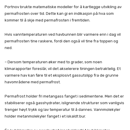
Portnov brukte matematiske modeller for å kartlegge utvikling av
permafrosten over tid. Dette kan gi en indikasjon på hva som
kommer til å skje med permafrosten i fremtiden.
Hvis vanntemperaturen ved havbunnen blir varmere enn i dag vil
permafrosten tine raskere, fordi den også vil tine fra toppen og
ned.
– Dersom temperaturen øker med to grader, som noen
klimarapporter foreslår, vil det akselerere tiningen betraktelig. Et
varmere hav kan føre til et eksplosivt gassutslipp fra de grunne
havområdene med permafrost.
Permafrost holder fri metangass fanget i sedimentene. Men det er
stabiliserer også gasshydrater, islignende strukturer som vanligvis
trenger høyt trykk og lav temperatur til å dannes. Vannmolekyler
holder metanmolekyler fanget i et iskaldt bur.