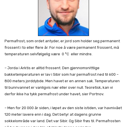
Permafrost, som ordet antyder, er jord som holder seg permanent
frossent i to eller flere år. For noe å være permanent frossent, må
temperaturen selvfølgelig være 0 °C eller mindre.
– Jorda i Arktis er alltid frossent. Den gjennomsnittlige
bakketemperaturen er lav i Sibir som har permafrost ned til 600 –
800 meters jorddybde. Men havet er en annen sak. Temperaturen
til bunnvannet er vanligvis nær eller over null. Teoretisk, kan vi
derfor ikke ha tykk permafrost under havet, sier Portnov.
– Men for 20 000 år siden, i løpet av den siste istiden, var havnivået
120 meter lavere enn i dag. Det betyr at dagens grunne
sokkelområde var land. Det var Sibir. Og Sibir frøs til. Permafrosten