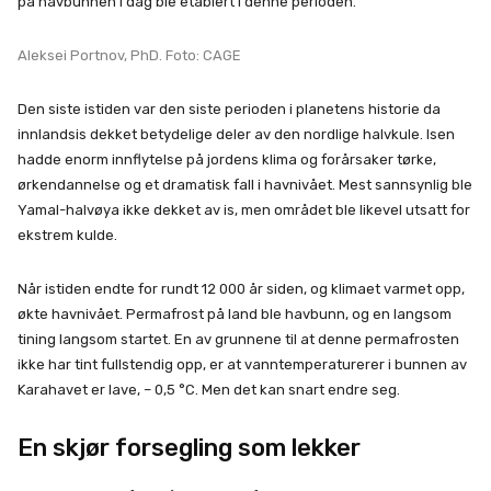
på havbunnen i dag ble etablert i denne perioden.
Aleksei Portnov, PhD. Foto: CAGE
Den siste istiden var den siste perioden i planetens historie da
innlandsis dekket betydelige deler av den nordlige halvkule. Isen
hadde enorm innflytelse på jordens klima og forårsaker tørke,
ørkendannelse og et dramatisk fall i havnivået. Mest sannsynlig ble
Yamal-halvøya ikke dekket av is, men området ble likevel utsatt for
ekstrem kulde.
Når istiden endte for rundt 12 000 år siden, og klimaet varmet opp,
økte havnivået. Permafrost på land ble havbunn, og en langsom
tining langsom startet. En av grunnene til at denne permafrosten
ikke har tint fullstendig opp, er at vanntemperaturerer i bunnen av
Karahavet er lave, – 0,5 °C. Men det kan snart endre seg.
En skjør forsegling som lekker