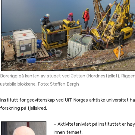
Borerigg på kanten av stupet ved Jettan (Nordnesfjellet). Riggen 
ustabile blokkene. Foto: Steffen Bergh
Institutt for geovitenskap ved UiT Norges arktiske universitet h
forskning på fjellskred.
– Aktivitetsnivået på instituttet er høy
innen temaet.