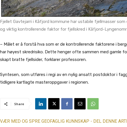
Fjellet Gavtejarri i Kåfjord kommune har ustabile fjellmasser som e
og viktig kontrollerende faktor for fjellskred i Kåfjord-Lyngenom
– Målet er å forstå hva som er de kontrollerende faktorene i ber
har høyest skredrisiko. Dette henger ofte sammen med gamle fork
skapt bratte fjellsider, forklarer professoren.
Syntesen, som utføres i regi av en nylig ansatt postdoktor i faggr
tidligere kartlagte masteroppgaver i regionen.
Share
VÆR MED OG SPRE GEOFAGLIG KUNNSKAP - DEL DENNE ART