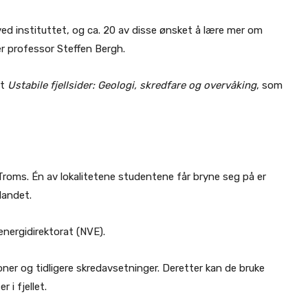
 ved instituttet, og ca. 20 av disse ønsket å lære mer om
er professor Steffen Bergh.
et
Ustabile fjellsider: Geologi, skredfare og overvåking
, som
 i Troms. Én av lokalitetene studentene får bryne seg på er
landet.
energidirektorat (NVE).
oner og tidligere skredavsetninger. Deretter kan de bruke
 i fjellet.