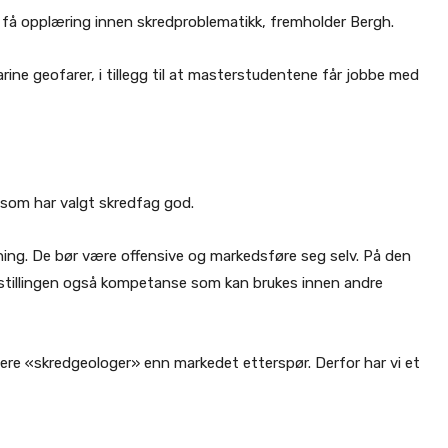
å opplæring innen skredproblematikk, fremholder Bergh.
arine geofarer, i tillegg til at masterstudentene får jobbe med
 som har valgt skredfag god.
ning. De bør være offensive og markedsføre seg selv. På den
stillingen også kompetanse som kan brukes innen andre
lere «skredgeologer» enn markedet etterspør. Derfor har vi et