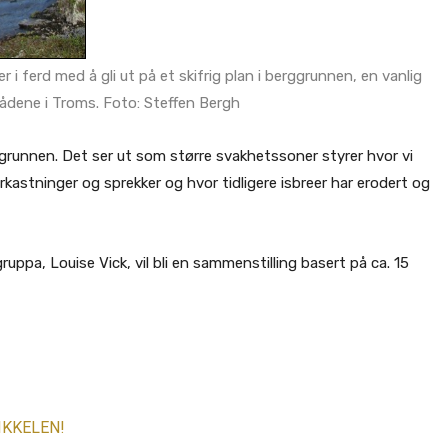
r i ferd med å gli ut på et skifrig plan i berggrunnen, en vanlig
rådene i Troms. Foto: Steffen Bergh
ggrunnen. Det ser ut som større svakhetssoner styrer hvor vi
astninger og sprekker og hvor tidligere isbreer har erodert og
uppa, Louise Vick, vil bli en sammenstilling basert på ca. 15
IKKELEN!