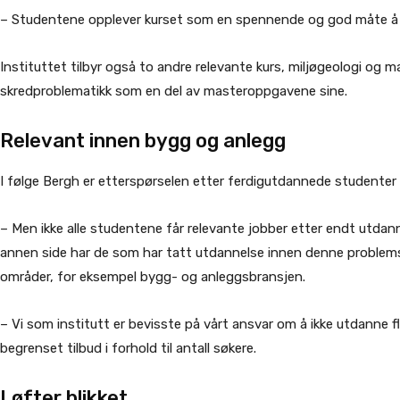
– Studentene opplever kurset som en spennende og god måte å f
Instituttet tilbyr også to andre relevante kurs, miljøgeologi og m
skredproblematikk som en del av masteroppgavene sine.
Relevant innen bygg og anlegg
I følge Bergh er etterspørselen etter ferdigutdannede studenter
– Men ikke alle studentene får relevante jobber etter endt utdan
annen side har de som har tatt utdannelse innen denne problem
områder, for eksempel bygg- og anleggsbransjen.
– Vi som institutt er bevisste på vårt ansvar om å ikke utdanne f
begrenset tilbud i forhold til antall søkere.
Løfter blikket