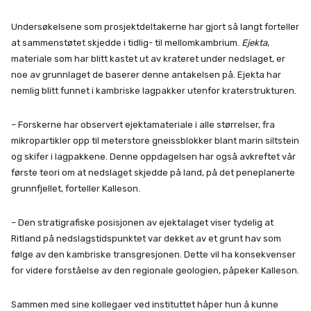
Undersøkelsene som prosjektdeltakerne har gjort så langt forteller
at sammenstøtet skjedde i tidlig- til mellomkambrium.
Ejekta
,
materiale som har blitt kastet ut av krateret under nedslaget, er
noe av grunnlaget de baserer denne antakelsen på. Ejekta har
nemlig blitt funnet i kambriske lagpakker utenfor kraterstrukturen.
– Forskerne har observert ejektamateriale i alle størrelser, fra
mikropartikler opp til meterstore gneissblokker blant marin siltstein
og skifer i lagpakkene. Denne oppdagelsen har også avkreftet vår
første teori om at nedslaget skjedde på land, på det peneplanerte
grunnfjellet, forteller Kalleson.
– Den stratigrafiske posisjonen av ejektalaget viser tydelig at
Ritland på nedslagstidspunktet var dekket av et grunt hav som
følge av den kambriske transgresjonen. Dette vil ha konsekvenser
for videre forståelse av den regionale geologien, påpeker Kalleson.
Sammen med sine kollegaer ved instituttet håper hun å kunne