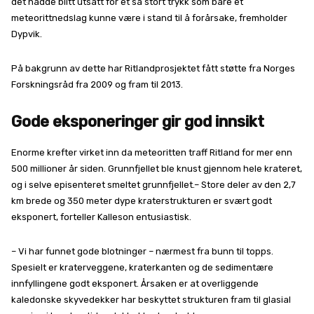
det hadde blitt utsatt for et så stort trykk som bare et
meteorittnedslag kunne være i stand til å forårsake, fremholder
Dypvik.
På bakgrunn av dette har Ritlandprosjektet fått støtte fra Norges
Forskningsråd fra 2009 og fram til 2013.
Gode eksponeringer gir god innsikt
Enorme krefter virket inn da meteoritten traff Ritland for mer enn
500 millioner år siden. Grunnfjellet ble knust gjennom hele krateret,
og i selve episenteret smeltet grunnfjellet.
– Store deler av den 2,7
km brede og 350 meter dype kraterstrukturen er svært godt
eksponert, forteller Kalleson entusiastisk.
– Vi har funnet gode blotninger – nærmest fra bunn til topps.
Spesielt er kraterveggene, kraterkanten og de sedimentære
innfyllingene godt eksponert. Årsaken er at overliggende
kaledonske skyvedekker har beskyttet strukturen fram til glasial