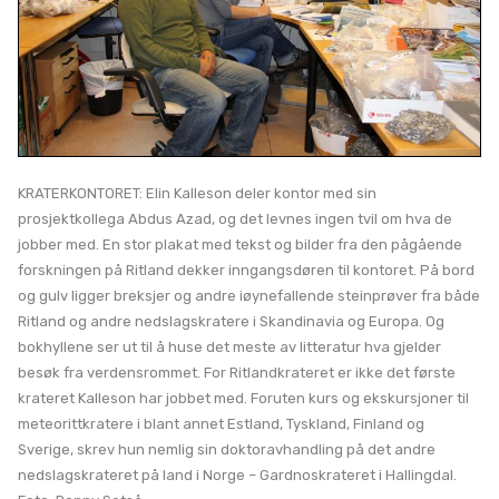
KRATERKONTORET: Elin Kalleson deler kontor med sin
prosjektkollega Abdus Azad, og det levnes ingen tvil om hva de
jobber med. En stor plakat med tekst og bilder fra den pågående
forskningen på Ritland dekker inngangsdøren til kontoret. På bord
og gulv ligger breksjer og andre iøynefallende steinprøver fra både
Ritland og andre nedslagskratere i Skandinavia og Europa. Og
bokhyllene ser ut til å huse det meste av litteratur hva gjelder
besøk fra verdensrommet. For Ritlandkrateret er ikke det første
krateret Kalleson har jobbet med. Foruten kurs og ekskursjoner til
meteorittkratere i blant annet Estland, Tyskland, Finland og
Sverige, skrev hun nemlig sin doktoravhandling på det andre
nedslagskrateret på land i Norge – Gardnoskrateret i Hallingdal.