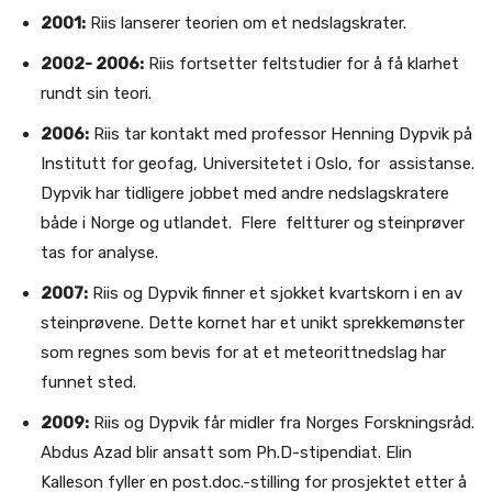
2001:
Riis lanserer teorien om et nedslagskrater.
2002- 2006:
Riis fortsetter feltstudier for å få klarhet
rundt sin teori.
2006:
Riis tar kontakt med professor Henning Dypvik på
Institutt for geofag, Universitetet i Oslo, for assistanse.
Dypvik har tidligere jobbet med andre nedslagskratere
både i Norge og utlandet. Flere feltturer og steinprøver
tas for analyse.
2007:
Riis og Dypvik finner et sjokket kvartskorn i en av
steinprøvene. Dette kornet har et unikt sprekkemønster
som regnes som bevis for at et meteorittnedslag har
funnet sted.
2009:
Riis og Dypvik får midler fra Norges Forskningsråd.
Abdus Azad blir ansatt som Ph.D-stipendiat. Elin
Kalleson fyller en post.doc.-stilling for prosjektet etter å