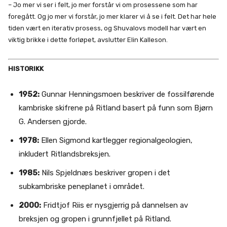
– Jo mer vi ser i felt, jo mer forstår vi om prosessene som har
foregått. Og jo mer vi forstår, jo mer klarer vi å se i felt. Det har hele
tiden vært en iterativ prosess, og Shuvalovs modell har vært en
viktig brikke i dette forløpet, avslutter Elin Kalleson.
HISTORIKK
1952:
Gunnar Henningsmoen beskriver de fossilførende
kambriske skifrene på Ritland basert på funn som Bjørn
G. Andersen gjorde.
1978:
Ellen Sigmond kartlegger regionalgeologien,
inkludert Ritlandsbreksjen.
1985:
Nils Spjeldnæs beskriver gropen i det
subkambriske peneplanet i området.
2000:
Fridtjof Riis er nysgjerrig på dannelsen av
breksjen og gropen i grunnfjellet på Ritland.