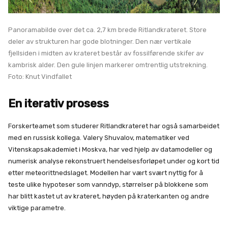
Panoramabilde over det ca. 2,7 km brede Ritlandkrateret. Store
deler av strukturen har gode blotninger. Den nær vertikale
fjellsiden i midten av krateret består av fossilførende skifer av
kambrisk alder. Den gule linjen markerer omtrentlig utstrekning.
Foto: Knut Vindfallet
En iterativ prosess
Forskerteamet som studerer Ritlandkrateret har også samarbeidet
med en russisk kollega. Valery Shuvalov, matematiker ved
Vitenskapsakademiet i Moskva, har ved hjelp av datamodeller og
numerisk analyse rekonstruert hendelsesforløpet under og kort tid
etter meteorittnedslaget. Modellen har vært svært nyttig for å
teste ulike hypoteser som vanndyp, størrelser på blokkene som
har blitt kastet ut av krateret, høyden på kraterkanten og andre
viktige parametre.