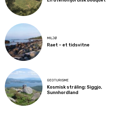
En utenomjordisk bouquet
MILJØ
Raet – et tidsvitne
GEOTURISME
Kosmisk stråling: Siggjo,
Sunnhordland