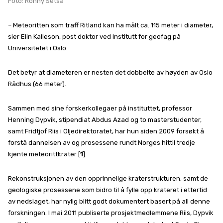
Foto: Ronny Setså
– Meteoritten som traff Ritland kan ha målt ca. 115 meter i diameter,
sier Elin Kalleson, post doktor ved Institutt for geofag på
Universitetet i Oslo.
Det betyr at diameteren er nesten det dobbelte av høyden av Oslo
Rådhus (66 meter).
Sammen med sine forskerkollegaer på instituttet, professor
Henning Dypvik, stipendiat Abdus Azad og to masterstudenter,
samt Fridtjof Riis i Oljedirektoratet, har hun siden 2009 forsøkt å
forstå dannelsen av og prosessene rundt Norges hittil tredje
kjente meteorittkrater [
1
].
Rekonstruksjonen av den opprinnelige kraterstrukturen, samt de
geologiske prosessene som bidro til å fylle opp krateret i ettertid
av nedslaget, har nylig blitt godt dokumentert basert på all denne
forskningen. I mai 2011 publiserte prosjektmedlemmene Riis, Dypvik