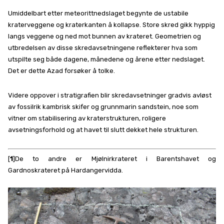
Umiddelbart etter meteorittnedslaget begynte de ustabile
kraterveggene og kraterkanten å kollapse. Store skred gikk hyppig
langs veggene og ned mot bunnen av krateret. Geometrien og
utbredelsen av disse skredavsetningene reflekterer hva som
utspilte seg både dagene, månedene og årene etter nedslaget.
Det er dette Azad forsøker å tolke.
Videre oppover i stratigrafien blir skredavsetninger gradvis avløst
av fossilrik kambrisk skifer og grunnmarin sandstein, noe som
vitner om stabilisering av kraterstrukturen, roligere
avsetningsforhold og at havet til slutt dekket hele strukturen.
[
1
]De to andre er Mjølnirkrateret i Barentshavet og
Gardnoskrateret på Hardangervidda.