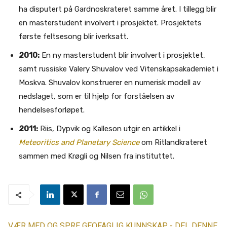
ha disputert på Gardnoskrateret samme året. I tillegg blir
en masterstudent involvert i prosjektet. Prosjektets
første feltsesong blir iverksatt.
2010:
En ny masterstudent blir involvert i prosjektet,
samt russiske Valery Shuvalov ved Vitenskapsakademiet i
Moskva. Shuvalov konstruerer en numerisk modell av
nedslaget, som er til hjelp for forståelsen av
hendelsesforløpet.
2011:
Riis, Dypvik og Kalleson utgir en artikkel i
Meteoritics and Planetary Science
om Ritlandkrateret
sammen med Krøgli og Nilsen fra instituttet.
VÆR MED OG SPRE GEOFAGLIG KUNNSKAP - DEL DENNE