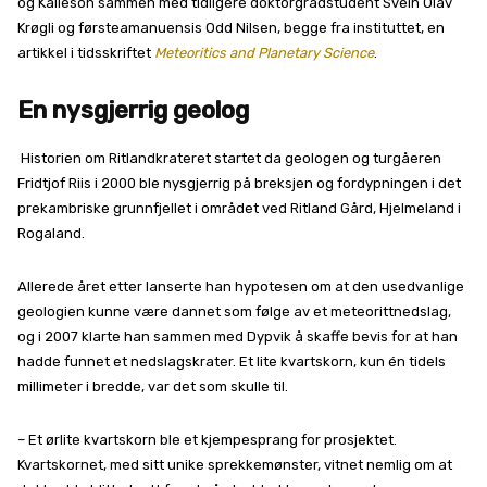
og Kalleson sammen med tidligere doktorgradstudent Svein Olav
Krøgli og førsteamanuensis Odd Nilsen, begge fra instituttet, en
artikkel i tidsskriftet
Meteoritics and Planetary Science
.
En nysgjerrig geolog
Historien om Ritlandkrateret startet da geologen og turgåeren
Fridtjof Riis i 2000 ble nysgjerrig på breksjen og fordypningen i det
prekambriske grunnfjellet i området ved Ritland Gård, Hjelmeland i
Rogaland.
Allerede året etter lanserte han hypotesen om at den usedvanlige
geologien kunne være dannet som følge av et meteorittnedslag,
og i 2007 klarte han sammen med Dypvik å skaffe bevis for at han
hadde funnet et nedslagskrater. Et lite kvartskorn, kun én tidels
millimeter i bredde, var det som skulle til.
– Et ørlite kvartskorn ble et kjempesprang for prosjektet.
Kvartskornet, med sitt unike sprekkemønster, vitnet nemlig om at