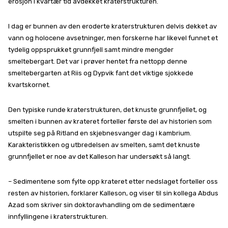
erosjon i kvartær tid avdekket kraterstrukturen.
I dag er bunnen av den eroderte kraterstrukturen delvis dekket av
vann og holocene avsetninger, men forskerne har likevel funnet et
tydelig oppsprukket grunnfjell samt mindre mengder
smeltebergart. Det var i prøver hentet fra nettopp denne
smeltebergarten at Riis og Dypvik fant det viktige sjokkede
kvartskornet.
Den typiske runde kraterstrukturen, det knuste grunnfjellet, og
smelten i bunnen av krateret forteller første del av historien som
utspilte seg på Ritland en skjebnesvanger dag i kambrium.
Karakteristikken og utbredelsen av smelten, samt det knuste
grunnfjellet er noe av det Kalleson har undersøkt så langt.
– Sedimentene som fylte opp krateret etter nedslaget forteller oss
resten av historien, forklarer Kalleson, og viser til sin kollega Abdus
Azad som skriver sin doktoravhandling om de sedimentære
innfyllingene i kraterstrukturen.