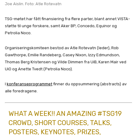
Joe Aislin. Foto: Atle Rotevatn
TSG-møtet har fått finansiering fra flere parter, blant annet VISTA-
støtte til unge forskere, samt Aker BP, Concedo, Equinor og
Petrolia Noco.
Organiseringskomiteen bestod av Atle Rotevatn (leder), Rob
Gawthorpe, Emilie Randeberg, Casey Nixon, Izzy Edmundson,
Thomas Berg Kristensen og Vilde Dimmen fra UiB, Karen Mair ved
UiO og Anette Tvedt (Petrolia Noco).
I
konferanseprogrammet
finner du oppsummering (abstracts) av
alle foredragene.
WHAT A WEEK!! AN AMAZING
#TSG19
CROWD, SHORT COURSES, TALKS,
POSTERS, KEYNOTES, PRIZES,