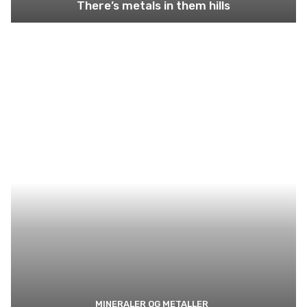
There’s metals in them hills
MINERALER OG METALLER