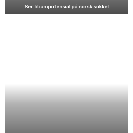
Ser litiumpotensial på norsk sokkel