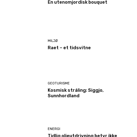
En utenomjordisk bouquet
MILJØ
Raet – et tidsvitne
GEOTURISME
Kosmisk stråling: Siggjo,
Sunnhordland
ENERGI
Tidlig oljeutdrivning betyr ikke