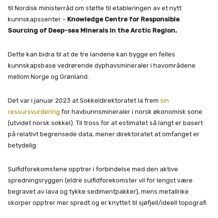
til Nordisk ministerråd om støtte til etableringen av et nytt
kunnskapssenter –
Knowledge Centre for Responsible
Sourcing of Deep-sea Minerals in the Arctic Region.
Dette kan bidra til at de tre landene kan bygge en felles
kunnskapsbase vedrørende dyphavsmineraler i havområdene
mellom Norge og Grønland.
Det var i januar 2023 at Sokkeldirektoratet la frem
sin
ressursvurdering
for havbunnsmineraler i norsk økonomisk sone
(utvidet norsk sokkel). Til tross for at estimatet så langt er basert
på relativt begrensede data, mener direktoratet at omfanget er
betydelig.
Sulfidforekomstene opptrer i forbindelse med den aktive
spredningsryggen (eldre sulfidforekomster vil for lengst være
begravet av lava og tykke sedimentpakker), mens metallrike
skorper opptrer mer spredt og er knyttet til sjøfjell/ideell topografi.