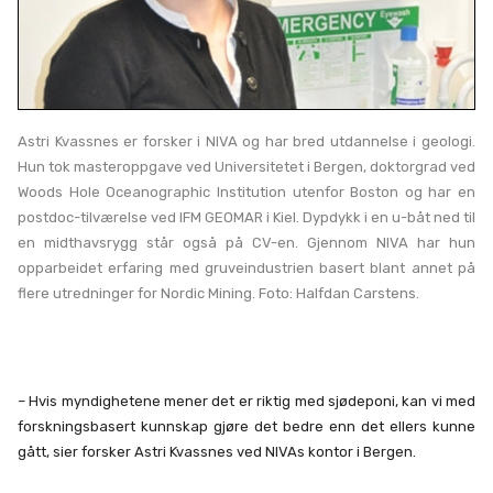
Astri Kvassnes er forsker i NIVA og har bred utdannelse i geologi.
Hun tok masteroppgave ved Universitetet i Bergen, doktorgrad ved
Woods Hole Oceanographic Institution utenfor Boston og har en
postdoc-tilværelse ved IFM GEOMAR i Kiel. Dypdykk i en u-båt ned til
en midthavsrygg står også på CV-en. Gjennom NIVA har hun
opparbeidet erfaring med gruveindustrien basert blant annet på
flere utredninger for Nordic Mining. Foto: Halfdan Carstens.
– Hvis myndighetene mener det er riktig med sjødeponi, kan vi med
forskningsbasert kunnskap gjøre det bedre enn det ellers kunne
gått, sier forsker Astri Kvassnes ved NIVAs kontor i Bergen.