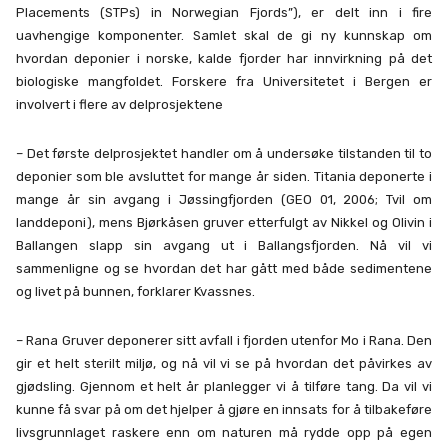
Placements (STPs) in Norwegian Fjords”), er delt inn i fire
uavhengige komponenter. Samlet skal de gi ny kunnskap om
hvordan deponier i norske, kalde fjorder har innvirkning på det
biologiske mangfoldet. Forskere fra Universitetet i Bergen er
involvert i flere av delprosjektene
– Det første delprosjektet handler om å undersøke tilstanden til to
deponier som ble avsluttet for mange år siden. Titania deponerte i
mange år sin avgang i Jøssingfjorden (GEO 01, 2006; Tvil om
landdeponi), mens Bjørkåsen gruver etterfulgt av Nikkel og Olivin i
Ballangen slapp sin avgang ut i Ballangsfjorden. Nå vil vi
sammenligne og se hvordan det har gått med både sedimentene
og livet på bunnen, forklarer Kvassnes.
– Rana Gruver deponerer sitt avfall i fjorden utenfor Mo i Rana. Den
gir et helt sterilt miljø, og nå vil vi se på hvordan det påvirkes av
gjødsling. Gjennom et helt år planlegger vi å tilføre tang. Da vil vi
kunne få svar på om det hjelper å gjøre en innsats for å tilbakeføre
livsgrunnlaget raskere enn om naturen må rydde opp på egen