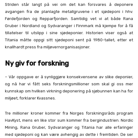
Striden står langt på vei om det kan forsvares å deponere
avgangen fra de planlagte metallgruvene i et sjødeponi i hhv.
Førdefjorden og Repparfjorden. Samtidig vet vi at både Rana
Gruber i Nordland og Sydvaranger i Finnmark må kjempe for å få
tillatelser til utslipp i sine sjødeponier. Historien viser også at
Titania måtte oppgi sitt sjødeponi sent på 1980-tallet, etter et
knallhardt press fra miljøvernorganisasjoner.
Ny giv for forskning
– Vår oppgave er å synliggjøre konsekvensene av slike deponier,
og nå har vi fått seks forskningsmillioner som skal gi oss mer
kunnskap om hvilken virkning deponering på sjøbunnen kan ha for
miljøet, forklarer Kvassnes.
Tre millioner kroner kommer fra Norges forskningsråds program
HavKyst, mens en like stor sum kommer fra bergindustrien. Nordic
Mining, Rana Gruber, Sydvaranger og Titania har alle erfaringer
med sjødeponi og kan være avhengig av dette i fremtiden. De ser