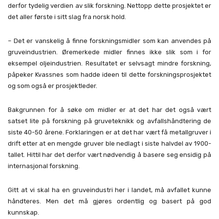
derfor tydelig verdien av slik forskning. Nettopp dette prosjektet er
det aller første i sitt slag fra norsk hold.
– Det er vanskelig å finne forskningsmidler som kan anvendes på
gruveindustrien. Øremerkede midler finnes ikke slik som i for
eksempel oljeindustrien. Resultatet er selvsagt mindre forskning,
påpeker Kvassnes som hadde ideen til dette forskningsprosjektet
og som også er prosjektleder.
Bakgrunnen for å søke om midler er at det har det også vært
satset lite på forskning på gruveteknikk og avfallshåndtering de
siste 40-50 årene. Forklaringen er at det har vært få metallgruver i
drift etter at en mengde gruver ble nedlagt i siste halvdel av 1900-
tallet. Hittil har det derfor vært nødvendig å basere seg ensidig på
internasjonal forskning.
Gitt at vi skal ha en gruveindustri her i landet, må avfallet kunne
håndteres. Men det må gjøres ordentlig og basert på god
kunnskap.