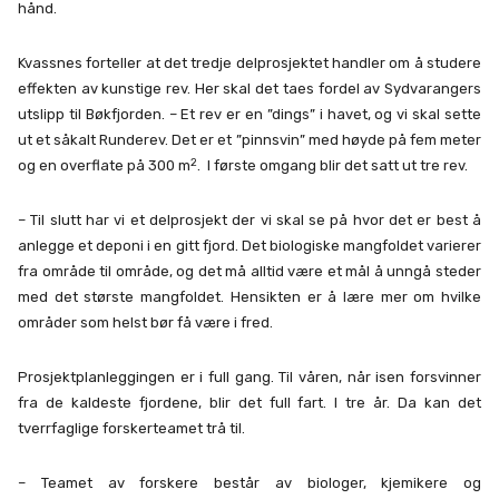
hånd.
Kvassnes forteller at det tredje delprosjektet handler om å studere
effekten av kunstige rev. Her skal det taes fordel av Sydvarangers
utslipp til Bøkfjorden. – Et rev er en ”dings” i havet, og vi skal sette
ut et såkalt Runderev. Det er et ”pinnsvin” med høyde på fem meter
2
og en overflate på 300 m
. I første omgang blir det satt ut tre rev.
– Til slutt har vi et delprosjekt der vi skal se på hvor det er best å
anlegge et deponi i en gitt fjord. Det biologiske mangfoldet varierer
fra område til område, og det må alltid være et mål å unngå steder
med det største mangfoldet. Hensikten er å lære mer om hvilke
områder som helst bør få være i fred.
Prosjektplanleggingen er i full gang. Til våren, når isen forsvinner
fra de kaldeste fjordene, blir det full fart. I tre år. Da kan det
tverrfaglige forskerteamet trå til.
– Teamet av forskere består av biologer, kjemikere og