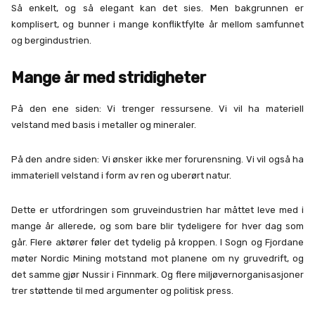
Så enkelt, og så elegant kan det sies. Men bakgrunnen er
komplisert, og bunner i mange konfliktfylte år mellom samfunnet
og bergindustrien.
Mange år med stridigheter
På den ene siden: Vi trenger ressursene. Vi vil ha materiell
velstand med basis i metaller og mineraler.
På den andre siden: Vi ønsker ikke mer forurensning. Vi vil også ha
immateriell velstand i form av ren og uberørt natur.
Dette er utfordringen som gruveindustrien har måttet leve med i
mange år allerede, og som bare blir tydeligere for hver dag som
går. Flere aktører føler det tydelig på kroppen. I Sogn og Fjordane
møter Nordic Mining motstand mot planene om ny gruvedrift, og
det samme gjør Nussir i Finnmark. Og flere miljøvernorganisasjoner
trer støttende til med argumenter og politisk press.