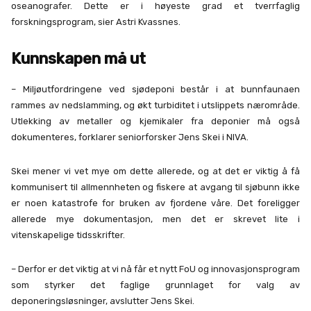
oseanografer. Dette er i høyeste grad et tverrfaglig
forskningsprogram, sier Astri Kvassnes.
Kunnskapen må ut
– Miljøutfordringene ved sjødeponi består i at bunnfaunaen
rammes av nedslamming, og økt turbiditet i utslippets nærområde.
Utlekking av metaller og kjemikaler fra deponier må også
dokumenteres, forklarer seniorforsker Jens Skei i NIVA.
Skei mener vi vet mye om dette allerede, og at det er viktig å få
kommunisert til allmennheten og fiskere at avgang til sjøbunn ikke
er noen katastrofe for bruken av fjordene våre. Det foreligger
allerede mye dokumentasjon, men det er skrevet lite i
vitenskapelige tidsskrifter.
– Derfor er det viktig at vi nå får et nytt FoU og innovasjonsprogram
som styrker det faglige grunnlaget for valg av
deponeringsløsninger, avslutter Jens Skei.