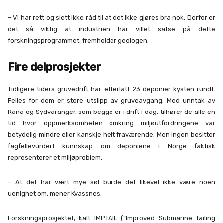
– Vi har rett og slett ikke råd til at det ikke gjøres bra nok. Derfor er
det så viktig at industrien har villet satse på dette
forskningsprogrammet, fremholder geologen.
Fire delprosjekter
Tidligere tiders gruvedrift har etterlatt 23 deponier kysten rundt.
Felles for dem er store utslipp av gruveavgang. Med unntak av
Rana og Sydvaranger, som begge er i drift i dag, tilhører de alle en
tid hvor oppmerksomheten omkring miljøutfordringene var
betydelig mindre eller kanskje helt fraværende. Men ingen besitter
fagfellevurdert kunnskap om deponiene i Norge faktisk
representerer et miljøproblem.
– At det har vært mye søl burde det likevel ikke være noen
uenighet om, mener Kvassnes.
Forskningsprosjektet, kalt IMPTAIL (”Improved Submarine Tailing