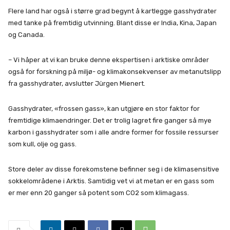
Flere land har også i større grad begynt å kartlegge gasshydrater
med tanke på fremtidig utvinning. Blant disse er India, Kina, Japan
og Canada.
– Vi håper at vi kan bruke denne ekspertisen i arktiske områder
også for forskning på miljø- og klimakonsekvenser av metanutslipp
fra gasshydrater, avslutter Jürgen Mienert.
Gasshydrater, «frossen gass», kan utgjøre en stor faktor for
fremtidige klimaendringer. Det er trolig lagret fire ganger så mye
karbon i gasshydrater som i alle andre former for fossile ressurser
som kull, olje og gass.
Store deler av disse forekomstene befinner seg i de klimasensitive
sokkelområdene i Arktis. Samtidig vet vi at metan er en gass som
er mer enn 20 ganger så potent som CO2 som klimagass.