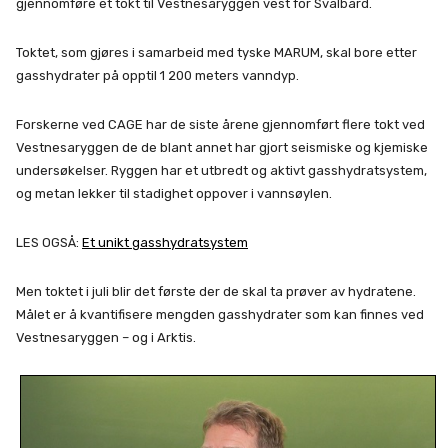
gjennomføre et tokt til Vestnesaryggen vest for Svalbard.
Toktet, som gjøres i samarbeid med tyske MARUM, skal bore etter
gasshydrater på opptil 1 200 meters vanndyp.
Forskerne ved CAGE har de siste årene gjennomført flere tokt ved
Vestnesaryggen de de blant annet har gjort seismiske og kjemiske
undersøkelser. Ryggen har et utbredt og aktivt gasshydratsystem,
og metan lekker til stadighet oppover i vannsøylen.
LES OGSÅ:
Et unikt gasshydratsystem
Men toktet i juli blir det første der de skal ta prøver av hydratene.
Målet er å kvantifisere mengden gasshydrater som kan finnes ved
Vestnesaryggen – og i Arktis.