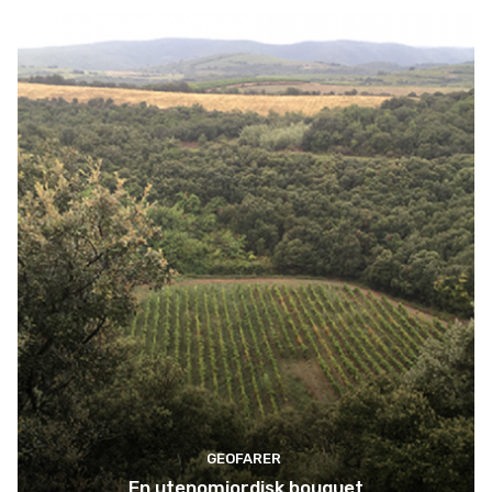
GEOFARER
En utenomjordisk bouquet