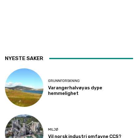
NYESTE SAKER
GRUNNFORSKNING
Varangerhalvøyas dype
hemmelighet
MILJØ
Vil norsk industri omfavne CCS?