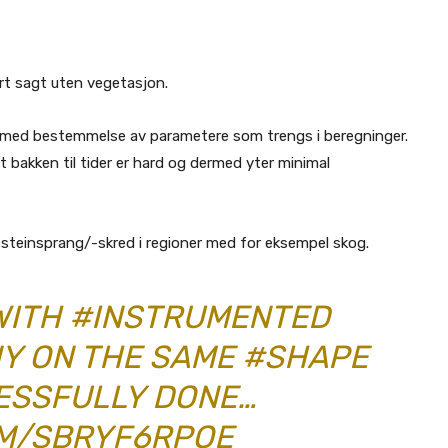
ært sagt uten vegetasjon.
d med bestemmelse av parametere som trengs i beregninger.
 bakken til tider er hard og dermed yter minimal
ra steinsprang/-skred i regioner med for eksempel skog.
WITH
#INSTRUMENTED
NY ON THE SAME
#SHAPE
ESSFULLY DONE…
OM/SBRYF6RPOE