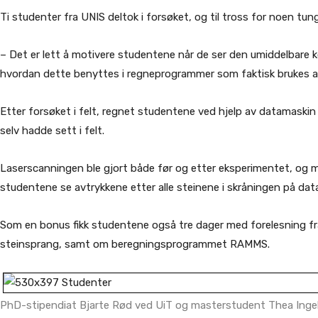
Ti studenter fra UNIS deltok i forsøket, og til tross for noen tu
– Det er lett å motivere studentene når de ser den umiddelbare k
hvordan dette benyttes i regneprogrammer som faktisk brukes av
Etter forsøket i felt, regnet studentene ved hjelp av datamaski
selv hadde sett i felt.
Laserscanningen ble gjort både før og etter eksperimentet, og m
studentene se avtrykkene etter alle steinene i skråningen på dat
Som en bonus fikk studentene også tre dager med forelesning fr
steinsprang, samt om beregningsprogrammet RAMMS.
PhD-stipendiat Bjarte Rød ved UiT og masterstudent Thea Inge