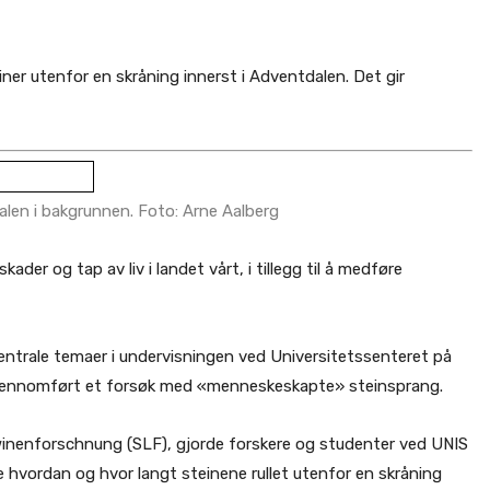
ner utenfor en skråning innerst i Adventdalen. Det gir
len i bakgrunnen. Foto: Arne Aalberg
der og tap av liv i landet vårt, i tillegg til å medføre
ntrale temaer i undervisningen ved Universitetssenteret på
 gjennomført et forsøk med «menneskeskapte» steinsprang.
winenforschnung (SLF), gjorde forskere og studenter ved UNIS
øke hvordan og hvor langt steinene rullet utenfor en skråning