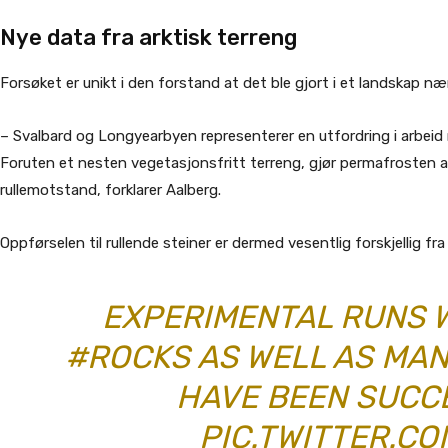
Nye data fra arktisk terreng
Forsøket er unikt i den forstand at det ble gjort i et landskap n
– Svalbard og Longyearbyen representerer en utfordring i arbei
Foruten et nesten vegetasjonsfritt terreng, gjør permafrosten at
rullemotstand, forklarer Aalberg.
Oppførselen til rullende steiner er dermed vesentlig forskjellig f
EXPERIMENTAL RUNS 
#ROCKS
AS WELL AS MA
HAVE BEEN SUCC
PIC.TWITTER.C