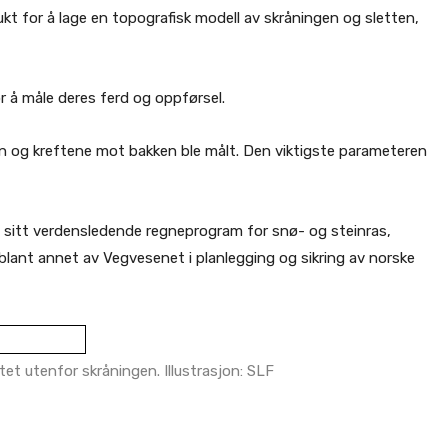
ukt for å lage en topografisk modell av skråningen og sletten,
r å måle deres ferd og oppførsel.
en og kreftene mot bakken ble målt. Den viktigste parameteren
F sitt verdensledende regneprogram for snø- og steinras,
nt annet av Vegvesenet i planlegging og sikring av norske
et utenfor skråningen. Illustrasjon: SLF