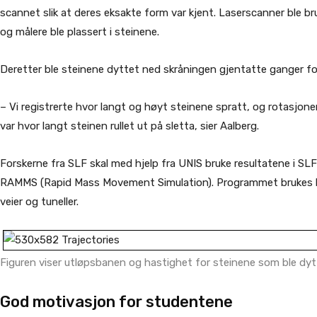
scannet slik at deres eksakte form var kjent. Laserscanner ble br
og målere ble plassert i steinene.
Deretter ble steinene dyttet ned skråningen gjentatte ganger fo
– Vi registrerte hvor langt og høyt steinene spratt, og rotasjon
var hvor langt steinen rullet ut på sletta, sier Aalberg.
Forskerne fra SLF skal med hjelp fra UNIS bruke resultatene i SL
RAMMS (Rapid Mass Movement Simulation). Programmet brukes bla
veier og tuneller.
Figuren viser utløpsbanen og hastighet for steinene som ble dytt
God motivasjon for studentene