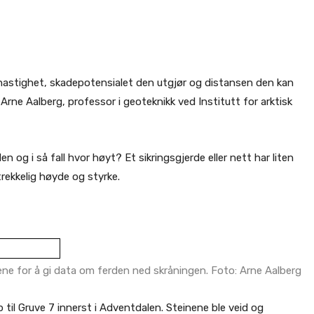
ns hastighet, skadepotensialet den utgjør og distansen den kan
r Arne Aalberg, professor i geoteknikk ved Institutt for arktisk
den og i så fall hvor høyt? Et sikringsgjerde eller nett har liten
trekkelig høyde og styrke.
ene for å gi data om ferden ned skråningen. Foto: Arne Aalberg
til Gruve 7 innerst i Adventdalen. Steinene ble veid og