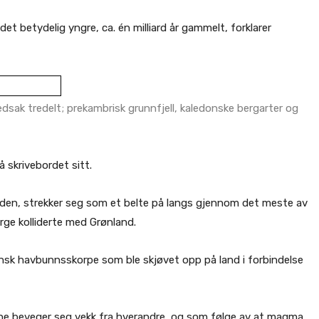
r det betydelig yngre, ca. én milliard år gammelt, forklarer
dsak tredelt; prekambrisk grunnfjell, kaledonske bergarter og
 skrivebordet sitt.
lkjeden, strekker seg som et belte på langs gjennom det meste av
orge kolliderte med Grønland.
kansk havbunnsskorpe som ble skjøvet opp på land i forbindelse
e beveger seg vekk fra hverandre, og som følge av at magma