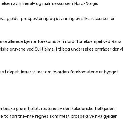
nelsen av mineral- og malmressurser i Nord-Norge.
hva gjelder prospektering og utvinning av slike ressurser, er
e allerede kjente forekomster i nord, for eksempel ved Rana
iske gruvene ved Sulitjelma. I tillegg undersøkes områder der vi
es i dypet, lærer vi mer om hvordan forekomstene er bygget
mbriske grunnfjellet, restene av den kaledonske fjellkjeden,
e to førstnevnte regnes som mest prospektive hva gjelder