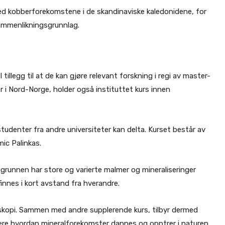
 kobberforekomstene i de skandinaviske kaledonidene, for
sammenlikningsgrunnlag.
illegg til at de kan gjøre relevant forskning i regi av master-
 i Nord-Norge, holder også instituttet kurs innen
studenter fra andre universiteter kan delta. Kurset består av
mic Palinkas.
unnen har store og varierte malmer og mineraliseringer
finnes i kort avstand fra hverandre.
roskopi. Sammen med andre supplerende kurs, tilbyr dermed
lære hvordan mineralforekomster dannes og opptrer i naturen.