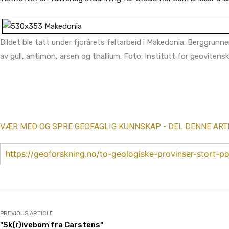
Bildet ble tatt under fjorårets feltarbeid i Makedonia. Berggrun
av gull, antimon, arsen og thallium. Foto: Institutt for geovitens
Share
VÆR MED OG SPRE GEOFAGLIG KUNNSKAP - DEL DENNE ART
https://geoforskning.no/to-geologiske-provinser-stort-po
PREVIOUS ARTICLE
"Sk(r)ivebom fra Carstens"