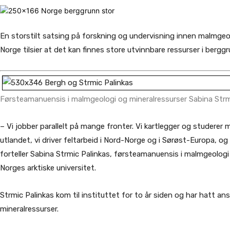
En storstilt satsing på forskning og undervisning innen malmgeol
Norge tilsier at det kan finnes store utvinnbare ressurser i bergg
Førsteamanuensis i malmgeologi og mineralressurser Sabina Strm
– Vi jobber parallelt på mange fronter. Vi kartlegger og studerer 
utlandet, vi driver feltarbeid i Nord-Norge og i Sørøst-Europa, og
forteller Sabina Strmic Palinkas, førsteamanuensis i malmgeologi
Norges arktiske universitet.
Strmic Palinkas kom til instituttet for to år siden og har hatt a
mineralressurser.