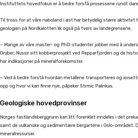
Instituttets hovedfokus er å bedre forstå prosessene rundt dan
Til tross for at våre naboland i øst har betydelig større aktivitet 
geologien på Nordkalotten lik også på tvers av landegrensene.
– Mange av våre master- og PhD-studenter jobber med å undersøk
Gruber, Nussir sitt kobberprosjekt ved Repparfjorden og de histor
har indikasjoner på mineralforekomster.
– Ved å bedre forstå hvordan metallene transporteres og avsett
opp og hvor vi kan finne nye, påpeker Strmic Palinkas.
Geologiske hovedprovinser
Norges fastlandsberggrunn kan litt forenklet inndeles i det preka
samt de vulkanske og sedimentære bergartene i Oslo-området. D
mineralressurser.