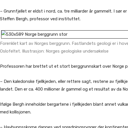
– Grunnfjellet er eldst i nord, ca. tre milliarder år gammelt. I sør e
Steffen Bergh, professor ved instituttet.
Forenklet kart av Norges berggrunn. Fastlandets geologi er i hove
Oslofeltet. Illustrasjon: Norges geologiske undersøkelse
Professoren har brettet ut et stort berggrunnskart over Norge på
– Den kaledonske fjellkjeden, eller rettere sagt, restene av fjel
landet. Den er ca. 400 millioner år gammel og et resultat av da N
Ifølge Bergh inneholder bergartene i fjellkjeden blant annet vul
med kollisjonen.
– Havbunnsskorpe dannes ved spredningsrygger der kontinenten