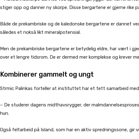
stiger opp og danner ny skorpe. Disse bergartene er gjerne rike på 
Både de prekambriske og de kaledonske bergartene er dannet ved g
således et nokså likt mineralpotensial.
Men de prekambriske bergartene er betydelig eldre, har vært i gj
over et lengre tidsrom. De er dermed mer komplekse og krever mer
Kombinerer gammelt og ungt
Strmic Palinkas forteller at instituttet har et tett samarbeid me
– De studerer dagens midthavsrygger, der malmdannelsesprosesse
hun.
Også feltarbeid på Island, som har en aktiv spredningssone, gir 