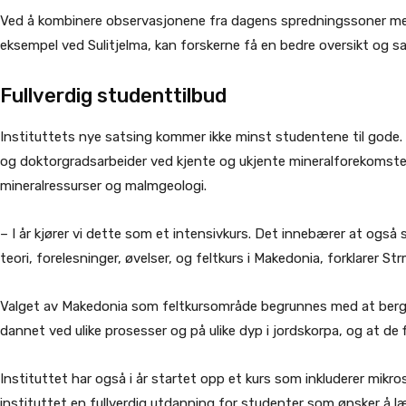
Ved å kombinere observasjonene fra dagens spredningssoner med
eksempel ved Sulitjelma, kan forskerne få en bedre oversikt og 
Fullverdig studenttilbud
Instituttets nye satsing kommer ikke minst studentene til gode. I t
og doktorgradsarbeider ved kjente og ukjente mineralforekomster
mineralressurser og malmgeologi.
– I år kjører vi dette som et intensivkurs. Det innebærer at også 
teori, forelesninger, øvelser, og feltkurs i Makedonia, forklarer Str
Valget av Makedonia som feltkursområde begrunnes med at berggr
dannet ved ulike prosesser og på ulike dyp i jordskorpa, og at de 
Instituttet har også i år startet opp et kurs som inkluderer mik
instituttet en fullverdig utdanning for studenter som ønsker å 