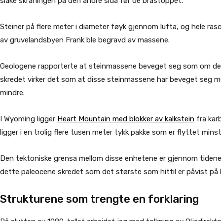
slake skråningen på den andre sida før de bråstoppet.
Steiner på flere meter i diameter føyk gjennom lufta, og hele ras
av gruvelandsbyen Frank ble begravd av massene.
Geologene rapporterte at steinmassene beveget seg som om de va
skredet virker det som at disse steinmassene har beveget seg med
mindre.
I Wyoming ligger
Heart Mountain med blokker av kalkstein
fra kar
ligger i en trolig flere tusen meter tykk pakke som er flyttet minst
Den tektoniske grensa mellom disse enhetene er gjennom tidene 
dette paleocene skredet som det største som hittil er påvist på 
Strukturene som trengte en forklaring