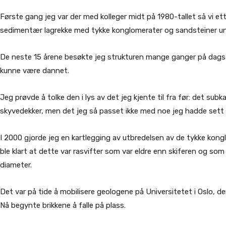
Første gang jeg var der med kolleger midt på 1980-tallet så vi ett
sedimentær lagrekke med tykke konglomerater og sandsteiner und
De neste 15 årene besøkte jeg strukturen mange ganger på dagst
kunne være dannet.
Jeg prøvde å tolke den i lys av det jeg kjente til fra før: det s
skyvedekker, men det jeg så passet ikke med noe jeg hadde sett i f
I 2000 gjorde jeg en kartlegging av utbredelsen av de tykke kong
ble klart at dette var rasvifter som var eldre enn skiferen og som
diameter.
Det var på tide å mobilisere geologene på Universitetet i Oslo, de
Nå begynte brikkene å falle på plass.