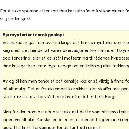
For å tolke sporene etter fortidas katastrofer må vi kombinere f
seg under sjokk.
Sju mysterier i norsk geologi
Vitenskapen går framover så lenge det finnes mysterier som noe
seg med. Det hender at våre observasjoner ikke har noen tilsyn
god forklaring, eller at de står i motsetning til rådende hypotes
dine kolleger kan være dypt uenige om en tolkning eller forklarin
Av og til kan man tenke at det kanskje ikke er så viktig å finne fo
på alt mulig. Det er for eksempel ikke sikkert det skaffer mer pen
statskassa om vi forstår bedre hvorfor det er fjell i Norge.
Men for den som har adoptert akkurat dette som sitt mysteriu
ingen vei tilbake: Kanskje er du en nerd, men det ligger inne i d
bidra til å finne forklaringer før du får fred i sinnet.