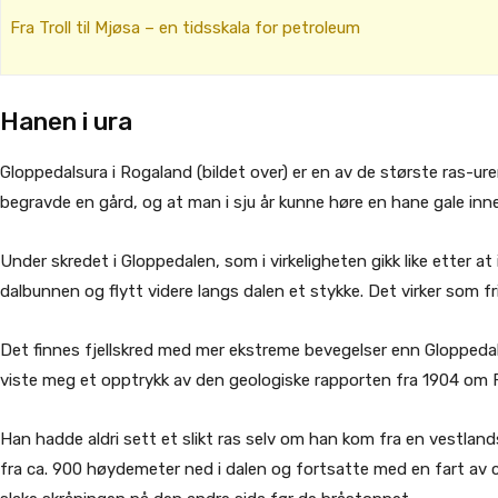
Fra Troll til Mjøsa – en tidsskala for petroleum
Hanen i ura
Gloppedalsura i Rogaland (bildet over) er en av de største ras-ur
begravde en gård, og at man i sju år kunne høre en hane gale inne 
Under skredet i Gloppedalen, som i virkeligheten gikk like etter at
dalbunnen og flytt videre langs dalen et stykke. Det virker som fr
Det finnes fjellskred med mer ekstreme bevegelser enn Gloppeda
viste meg et opptrykk av den geologiske rapporten fra 1904 om Fr
Han hadde aldri sett et slikt ras selv om han kom fra en vestla
fra ca. 900 høydemeter ned i dalen og fortsatte med en fart av c