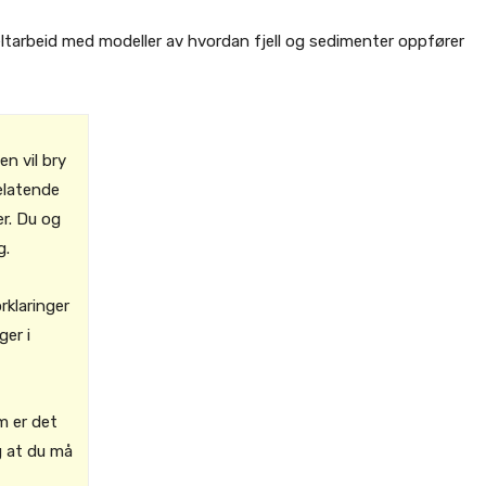
eltarbeid med modeller av hvordan fjell og sedimenter oppfører
n vil bry
elatende
er. Du og
g.
rklaringer
ger i
m er det
eg at du må