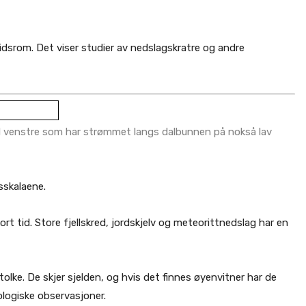
tidsrom. Det viser studier av nedslagskratre og andre
til venstre som har strømmet langs dalbunnen på nokså lav
sskalaene.
rt tid. Store fjellskred, jordskjelv og meteorittnedslag har en
olke. De skjer sjelden, og hvis det finnes øyenvitner har de
ologiske observasjoner.