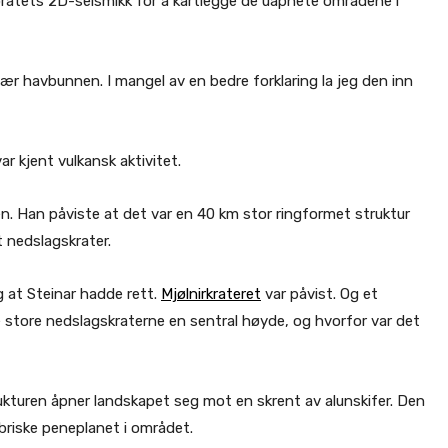
toratets 2D-seismikk for å kartlegge de uåpnete områdene i
 nær havbunnen. I mangel av en bedre forklaring la jeg den inn
ar kjent vulkansk aktivitet.
en. Han påviste at det var en 40 km stor ringformet struktur
 nedslagskrater.
 at Steinar hadde rett.
Mjølnirkrateret
var påvist. Og et
e store nedslagskraterne en sentral høyde, og hvorfor var det
ukturen åpner landskapet seg mot en skrent av alunskifer. Den
briske peneplanet i området.