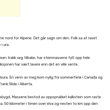
ene nord for Alpene. Det går sagn om den. Folk sa at raset
i ura.
 isen trakk seg tilbake, har steinmassene fylt opp hele
iksjonen har vært lavere enn det en ville vente.
lsura. En venn av meg kom nylig fra sommerferie i Canada og
ank Slide i Alberta.
ndsbygd. Massene bestod av oppsprukket kalkstein som raste
a. 50 kilometer i timen over elva og nesten to km opp den