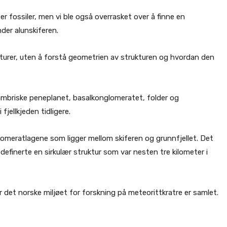
er fossiler, men vi ble også overrasket over å finne en
er alunskiferen.
urer, uten å forstå geometrien av strukturen og hvordan den
ubkambriske peneplanet, basalkonglomeratet, folder og
jellkjeden tidligere.
lomeratlagene som ligger mellom skiferen og grunnfjellet. Det
 definerte en sirkulær struktur som var nesten tre kilometer i
r det norske miljøet for forskning på meteorittkratre er samlet.