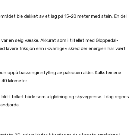
området ble dekket av et lag på 15-20 meter med stein. En del
r en seig væske. Akkurat som i tilfellet med Gloppedal-
 lavere friksjon enn i «vanlige» skred der energien har vært
bon oppå bassenginnfylling av paleocen alder. Kalksteinene
 40 kilometer.
blitt tolket både som utglidning og skyvegrense. I dag regnes
landjorda.