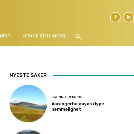
UELT
LEDIGE STILLINGER
NYESTE SAKER
GRUNNFORSKNING
Varangerhalvøyas dype
hemmelighet