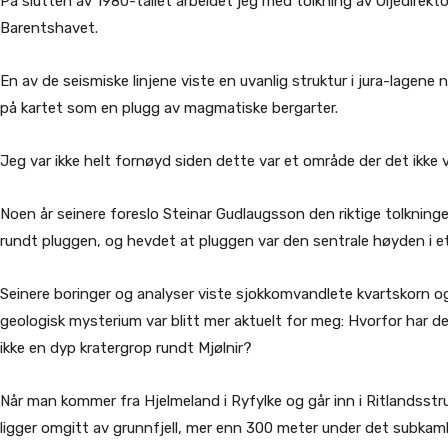
På slutten av 1980-tallet arbeidet jeg med tolkning av Oljedirek
Barentshavet.
En av de seismiske linjene viste en uvanlig struktur i jura-lagene
på kartet som en plugg av magmatiske bergarter.
Jeg var ikke helt fornøyd siden dette var et område der det ikke v
Noen år seinere foreslo Steinar Gudlaugsson den riktige tolkning
rundt pluggen, og hevdet at pluggen var den sentrale høyden i et
Seinere boringer og analyser viste sjokkomvandlete kvartskorn og
geologisk mysterium var blitt mer aktuelt for meg: Hvorfor har d
ikke en dyp kratergrop rundt Mjølnir?
Når man kommer fra Hjelmeland i Ryfylke og går inn i Ritlandsstr
ligger omgitt av grunnfjell, mer enn 300 meter under det subkam