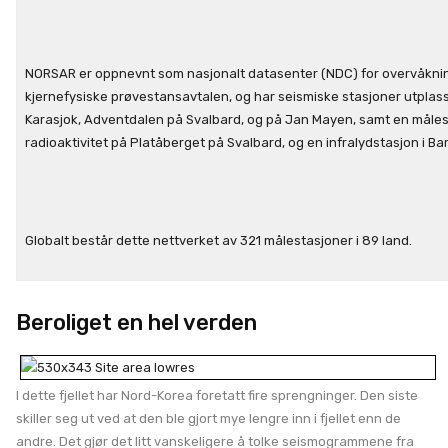
NORSAR er oppnevnt som nasjonalt datasenter (NDC) for overvåkni
kjernefysiske prøvestansavtalen, og har seismiske stasjoner utplass
Karasjok, Adventdalen på Svalbard, og på Jan Mayen, samt en måles
radioaktivitet på Platåberget på Svalbard, og en infralydstasjon i Ba
Globalt består dette nettverket av 321 målestasjoner i 89 land.
Beroliget en hel verden
I dette fjellet har Nord-Korea foretatt fire sprengninger. Den siste
skiller seg ut ved at den ble gjort mye lengre inn i fjellet enn de
andre. Det gjør det litt vanskeligere å tolke seismogrammene fra