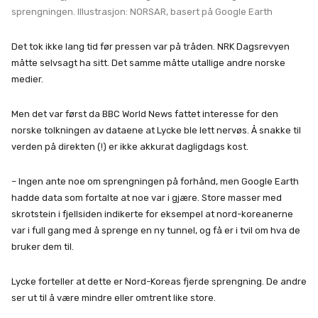
sprengningen. Illustrasjon: NORSAR, basert på Google Earth
Det tok ikke lang tid før pressen var på tråden. NRK Dagsrevyen
måtte selvsagt ha sitt. Det samme måtte utallige andre norske
medier.
Men det var først da BBC World News fattet interesse for den
norske tolkningen av dataene at Lycke ble lett nervøs. Å snakke til
verden på direkten (!) er ikke akkurat dagligdags kost.
– Ingen ante noe om sprengningen på forhånd, men Google Earth
hadde data som fortalte at noe var i gjære. Store masser med
skrotstein i fjellsiden indikerte for eksempel at nord-koreanerne
var i full gang med å sprenge en ny tunnel, og få er i tvil om hva de
bruker dem til.
Lycke forteller at dette er Nord-Koreas fjerde sprengning. De andre
ser ut til å være mindre eller omtrent like store.