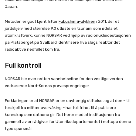
Japan.
Metoden er godt kjent. Etter
Fukushima-ulykken
i 2011, der et
jordskjelv med størrelse 9,0 utløste en tsunami som ødela et
atomkraftverk, kunne NORSAR ved hjelp av radionukleidestasjonen
på Platåberget på Svalbard identifisere hva slags reaktor det
radioaktive nedfallet kom fra.
Full kontroll
NORSAR ble over natten sannhetsvitne for den vestlige verden
vedrørende Nord-Koreas prøvesprengninger.
Forklaringen er at NORSAR er en uavhengig stiftelse, og at den – til
forskjell fra militær overvåking – har full frihet til å publisere
kunnskap som dataene gir. Det hører med at institusjonen fra
gammelt av er rådgiver for Utenriksdepartementet i nettopp denne
type spørsmål.