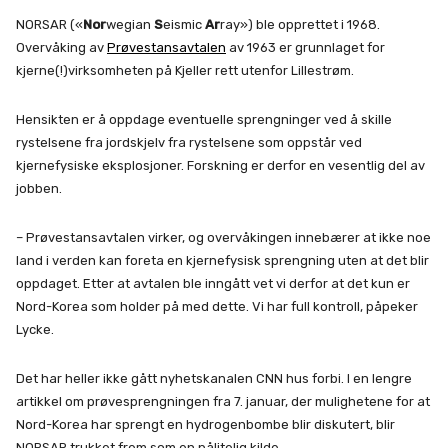
NORSAR («
Nor
wegian
S
eismic
Ar
ray») ble opprettet i 1968.
Overvåking av
Prøvestansavtalen
av 1963 er grunnlaget for
kjerne(!)virksomheten på Kjeller rett utenfor Lillestrøm.
Hensikten er å oppdage eventuelle sprengninger ved å skille
rystelsene fra jordskjelv fra rystelsene som oppstår ved
kjernefysiske eksplosjoner. Forskning er derfor en vesentlig del av
jobben.
– Prøvestansavtalen virker, og overvåkingen innebærer at ikke noe
land i verden kan foreta en kjernefysisk sprengning uten at det blir
oppdaget. Etter at avtalen ble inngått vet vi derfor at det kun er
Nord-Korea som holder på med dette. Vi har full kontroll, påpeker
Lycke.
Det har heller ikke gått nyhetskanalen CNN hus forbi. I en lengre
artikkel om prøvesprengningen fra 7. januar, der mulighetene for at
Nord-Korea har sprengt en hydrogenbombe blir diskutert, blir
NORSAR trukket frem som en pålitelig kilde.