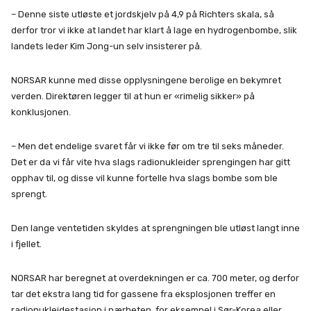
– Denne siste utløste et jordskjelv på 4,9 på Richters skala, så
derfor tror vi ikke at landet har klart å lage en hydrogenbombe, slik
landets leder Kim Jong-un selv insisterer på.
NORSAR kunne med disse opplysningene berolige en bekymret
verden. Direktøren legger til at hun er «rimelig sikker» på
konklusjonen.
– Men det endelige svaret får vi ikke før om tre til seks måneder.
Det er da vi får vite hva slags radionukleider sprengingen har gitt
opphav til, og disse vil kunne fortelle hva slags bombe som ble
sprengt.
Den lange ventetiden skyldes at sprengningen ble utløst langt inne
i fjellet.
NORSAR har beregnet at overdekningen er ca. 700 meter, og derfor
tar det ekstra lang tid for gassene fra eksplosjonen treffer en
radionukleidestasjon i nærheten, for eksempel i Sør-Korea eller