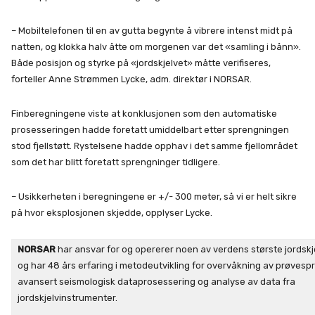
– Mobiltelefonen til en av gutta begynte å vibrere intenst midt på
natten, og klokka halv åtte om morgenen var det «samling i bånn».
Både posisjon og styrke på «jordskjelvet» måtte verifiseres,
forteller Anne Strømmen Lycke, adm. direktør i NORSAR.
Finberegningene viste at konklusjonen som den automatiske
prosesseringen hadde foretatt umiddelbart etter sprengningen
stod fjellstøtt. Rystelsene hadde opphav i det samme fjellområdet
som det har blitt foretatt sprengninger tidligere.
– Usikkerheten i beregningene er +/- 300 meter, så vi er helt sikre
på hvor eksplosjonen skjedde, opplyser Lycke.
NORSAR
har ansvar for og opererer noen av verdens største jordskj
og har 48 års erfaring i metodeutvikling for overvåkning av prøvesp
avansert seismologisk dataprosessering og analyse av data fra
jordskjelvinstrumenter.