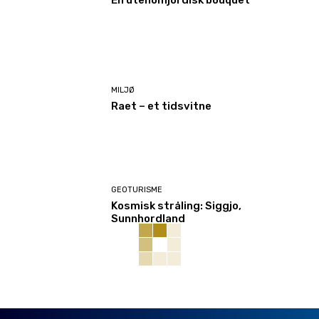
En utenomjordisk bouquet
MILJØ
Raet – et tidsvitne
GEOTURISME
Kosmisk stråling: Siggjo,
Sunnhordland