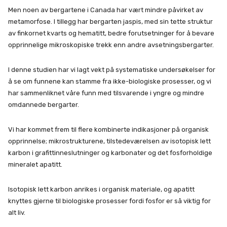
Men noen av bergartene i Canada har vært mindre påvirket av
metamorfose. I tillegg har bergarten jaspis, med sin tette struktur
av finkornet kvarts og hematitt, bedre forutsetninger for å bevare
opprinnelige mikroskopiske trekk enn andre avsetningsbergarter.
I denne studien har vi lagt vekt på systematiske undersøkelser for
å se om funnene kan stamme fra ikke-biologiske prosesser, og vi
har sammenliknet våre funn med tilsvarende i yngre og mindre
omdannede bergarter.
Vi har kommet frem til flere kombinerte indikasjoner på organisk
opprinnelse; mikrostrukturene, tilstedeværelsen av isotopisk lett
karbon i grafittinneslutninger og karbonater og det fosforholdige
mineralet apatitt.
Isotopisk lett karbon anrikes i organisk materiale, og apatitt
knyttes gjerne til biologiske prosesser fordi fosfor er så viktig for
alt liv.