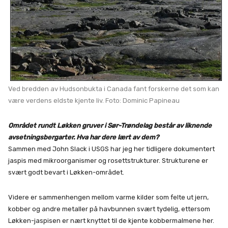
Ved bredden av Hudsonbukta i Canada fant forskerne det som kan
være verdens eldste kjente liv. Foto: Dominic Papineau
Området rundt Løkken gruver i Sør-Trøndelag består av liknende
avsetningsbergarter. Hva har dere lært av dem?
Sammen med John Slack i USGS har jeg her tidligere dokumentert
jaspis med mikroorganismer og rosettstrukturer. Strukturene er
svært godt bevart i Løkken-området.
Videre er sammenhengen mellom varme kilder som felte ut jern,
kobber og andre metaller på havbunnen svært tydelig, ettersom
Løkken-jaspisen er nært knyttet til de kjente kobbermalmene her.