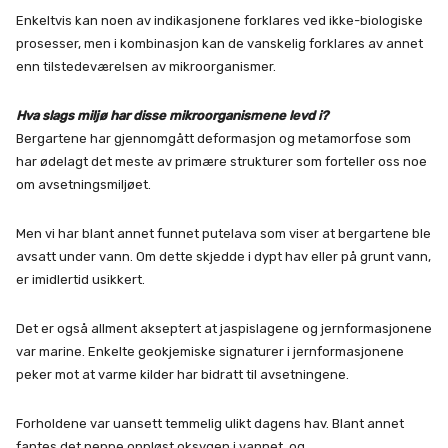
Enkeltvis kan noen av indikasjonene forklares ved ikke-biologiske
prosesser, men i kombinasjon kan de vanskelig forklares av annet
enn tilstedeværelsen av mikroorganismer.
Hva slags miljø har disse mikroorganismene levd i?
Bergartene har gjennomgått deformasjon og metamorfose som
har ødelagt det meste av primære strukturer som forteller oss noe
om avsetningsmiljøet.
Men vi har blant annet funnet putelava som viser at bergartene ble
avsatt under vann. Om dette skjedde i dypt hav eller på grunt vann,
er imidlertid usikkert.
Det er også allment akseptert at jaspislagene og jernformasjonene
var marine. Enkelte geokjemiske signaturer i jernformasjonene
peker mot at varme kilder har bidratt til avsetningene.
Forholdene var uansett temmelig ulikt dagens hav. Blant annet
fantes det neppe oppløst oksygen i vannet, og