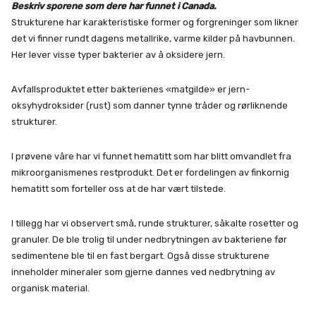
Beskriv sporene som dere har funnet i Canada.
Strukturene har karakteristiske former og forgreninger som likner
det vi finner rundt dagens metallrike, varme kilder på havbunnen.
Her lever visse typer bakterier av å oksidere jern.
Avfallsproduktet etter bakterienes «matgilde» er jern-
oksyhydroksider (rust) som danner tynne tråder og rørliknende
strukturer.
I prøvene våre har vi funnet hematitt som har blitt omvandlet fra
mikroorganismenes restprodukt. Det er fordelingen av finkornig
hematitt som forteller oss at de har vært tilstede.
I tillegg har vi observert små, runde strukturer, såkalte rosetter og
granuler. De ble trolig til under nedbrytningen av bakteriene før
sedimentene ble til en fast bergart. Også disse strukturene
inneholder mineraler som gjerne dannes ved nedbrytning av
organisk material.