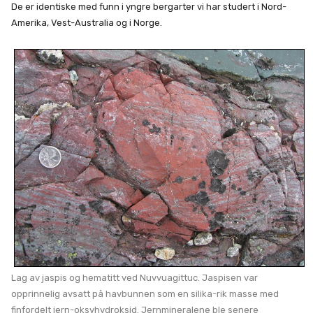
De er identiske med funn i yngre bergarter vi har studert i Nord-
Amerika, Vest-Australia og i Norge.
Lag av jaspis og hematitt ved Nuvvuagittuc. Jaspisen var
opprinnelig avsatt på havbunnen som en silika-rik masse med
finfordelt jern-oksyhydroksid. Jernmineralene ble senere