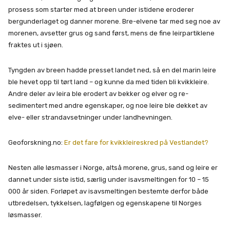
prosess som starter med at breen under istidene eroderer
bergunderlaget og danner morene. Bre-elvene tar med seg noe av
morenen, avsetter grus og sand først, mens de fine leirpartiklene
fraktes ut i sjøen.
Tyngden av breen hadde presset landet ned, så en del marin leire
ble hevet opp til tørt land – og kunne da med tiden bli kvikkleire.
Andre deler av leira ble erodert av bekker og elver og re-
sedimentert med andre egenskaper, og noe leire ble dekket av
elve- eller strandavsetninger under landhevningen.
Geoforskning.no:
Er det fare for kvikkleireskred på Vestlandet?
Nesten alle løsmasser i Norge, altså morene, grus, sand og leire er
dannet under siste istid, særlig under isavsmeltingen for 10 – 15
000 år siden. Forløpet av isavsmeltingen bestemte derfor både
utbredelsen, tykkelsen, lagfølgen og egenskapene til Norges
løsmasser.