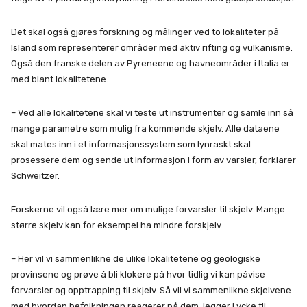
Det skal også gjøres forskning og målinger ved to lokaliteter på
Island som representerer områder med aktiv rifting og vulkanisme.
Også den franske delen av Pyreneene og havneområder i Italia er
med blant lokalitetene.
– Ved alle lokalitetene skal vi teste ut instrumenter og samle inn så
mange parametre som mulig fra kommende skjelv. Alle dataene
skal mates inn i et informasjonssystem som lynraskt skal
prosessere dem og sende ut informasjon i form av varsler, forklarer
Schweitzer.
Forskerne vil også lære mer om mulige forvarsler til skjelv. Mange
større skjelv kan for eksempel ha mindre forskjelv.
– Her vil vi sammenlikne de ulike lokalitetene og geologiske
provinsene og prøve å bli klokere på hvor tidlig vi kan påvise
forvarsler og opptrapping til skjelv. Så vil vi sammenlikne skjelvene
med hvordan befolkningen reagerer på dem, legger Lycke til.