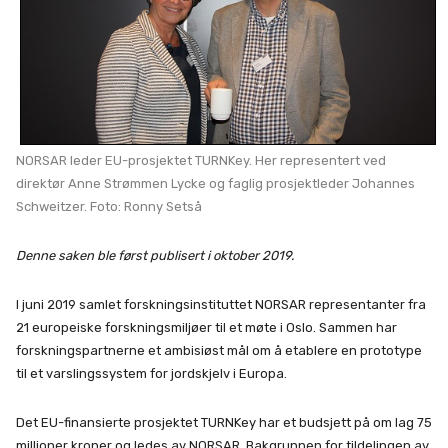
NORSAR leder EU-prosjektet TURNKey. Her representert ved
direktør Anne Strømmen Lycke og faglig prosjektleder Johannes
Schweitzer. Foto: Ronny Setså
Denne saken ble først publisert i oktober 2019.
I juni 2019 samlet forskningsinstituttet NORSAR representanter fra
21 europeiske forskningsmiljøer til et møte i Oslo. Sammen har
forskningspartnerne et ambisiøst mål om å etablere en prototype
til et varslingssystem for jordskjelv i Europa.
Det EU-finansierte prosjektet TURNKey har et budsjett på om lag 75
millioner kroner og ledes av NORSAR. Bakgrunnen for tildelingen av