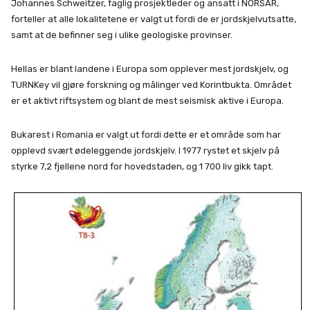
Johannes Schweitzer, faglig prosjektleder og ansatt i NORSAR,
forteller at alle lokalitetene er valgt ut fordi de er jordskjelvutsatte,
samt at de befinner seg i ulike geologiske provinser.
Hellas er blant landene i Europa som opplever mest jordskjelv, og
TURNKey vil gjøre forskning og målinger ved Korintbukta. Området
er et aktivt riftsystem og blant de mest seismisk aktive i Europa.
Bukarest i Romania er valgt ut fordi dette er et område som har
opplevd svært ødeleggende jordskjelv. I 1977 rystet et skjelv på
styrke 7,2 fjellene nord for hovedstaden, og 1 700 liv gikk tapt.