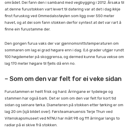
området. Dei fann den i samband med vegbygging i 2012. Årsaka til
at denne furustokken vart levert til datering var at det i dag ikkje
finst furuskog ved Ommedalsstøylen som ligg over 550 meter
havet, og at dei som fann stokken derfor syntest at det var rart å
finne ein furustamme der.
Den gongen furua vaks der var gjennomsnittstemperaturen om
sommaren om lag ei grad høgare enn i dag. 0,6 grader utgjer rundt
100 høgdemeter på skoggrensa, og dermed kunne furua vekse om
lag 170 meter høgare til fjells då enn no.
– Som om den var felt for ei veke sidan
Furustammen er heilt frisk og hard. Årringane er tydelege og
stammen har også bark. Det er som om den var felt for kort tid
sidan og seinare tørka. Diameteren på stokken etter tørking er om
lag 20 cm (sjå bildet over). Førsteamanuensis Terje Thun ved
Vitenskapsmuseet ved NTNU har målt 98 og 111 årringar langs to
radiar på ei skive frå stokken.