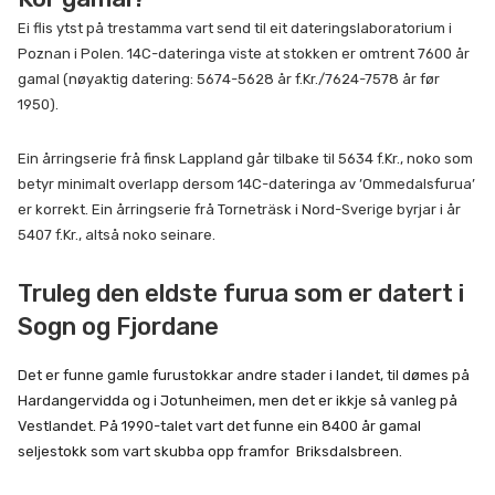
Ei flis ytst på trestamma vart send til eit dateringslaboratorium i
Poznan i Polen. 14C-dateringa viste at stokken er omtrent 7600 år
gamal (nøyaktig datering: 5674-5628 år f.Kr./7624-7578 år før
1950).
Ein årringserie frå finsk Lappland går tilbake til 5634 f.Kr., noko som
betyr minimalt overlapp dersom 14C-dateringa av ’Ommedalsfurua’
er korrekt. Ein årringserie frå Torneträsk i Nord-Sverige byrjar i år
5407 f.Kr., altså noko seinare.
Truleg den eldste furua som er datert i
Sogn og Fjordane
Det er funne gamle furustokkar andre stader i landet, til dømes på
Hardangervidda og i Jotunheimen, men det er ikkje så vanleg på
Vestlandet. På 1990-talet vart det funne ein 8400 år gamal
seljestokk som vart skubba opp framfor Briksdalsbreen.