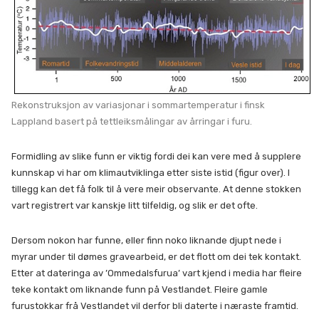
Rekonstruksjon av variasjonar i sommartemperatur i finsk
Lappland basert på tettleiksmålingar av årringar i furu.
Formidling av slike funn er viktig fordi dei kan vere med å supplere
kunnskap vi har om klimautviklinga etter siste istid (figur over). I
tillegg kan det få folk til å vere meir observante. At denne stokken
vart registrert var kanskje litt tilfeldig, og slik er det ofte.
Dersom nokon har funne, eller finn noko liknande djupt nede i
myrar under til dømes gravearbeid, er det flott om dei tek kontakt.
Etter at dateringa av ’Ommedalsfurua’ vart kjend i media har fleire
teke kontakt om liknande funn på Vestlandet. Fleire gamle
furustokkar frå Vestlandet vil derfor bli daterte i næraste framtid.