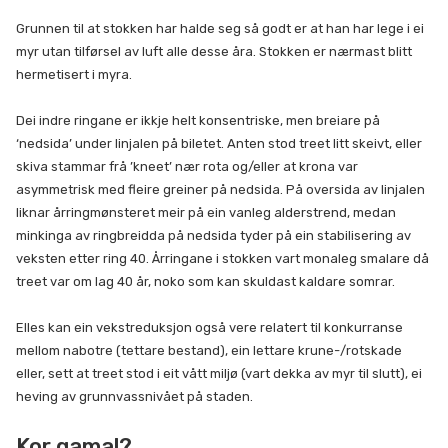
Grunnen til at stokken har halde seg så godt er at han har lege i ei
myr utan tilførsel av luft alle desse åra. Stokken er nærmast blitt
hermetisert i myra.
Dei indre ringane er ikkje helt konsentriske, men breiare på
‘nedsida’ under linjalen på biletet. Anten stod treet litt skeivt, eller
skiva stammar frå ’kneet’ nær rota og/eller at krona var
asymmetrisk med fleire greiner på nedsida. På oversida av linjalen
liknar årringmønsteret meir på ein vanleg alderstrend, medan
minkinga av ringbreidda på nedsida tyder på ein stabilisering av
veksten etter ring 40. Årringane i stokken vart monaleg smalare då
treet var om lag 40 år, noko som kan skuldast kaldare somrar.
Elles kan ein vekstreduksjon også vere relatert til konkurranse
mellom nabotre (tettare bestand), ein lettare krune-/rotskade
eller, sett at treet stod i eit vått miljø (vart dekka av myr til slutt), ei
heving av grunnvassnivået på staden.
Kor gamal?