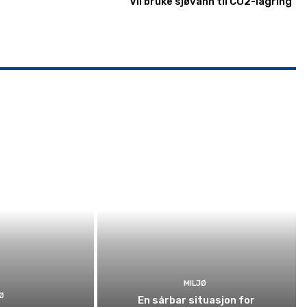
Vil bruke sjøvann til CO2-lagring
MILJØ
Ø
En sårbar situasjon for