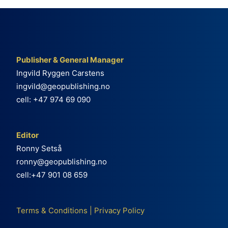
Publisher & General Manager
Ingvild Ryggen Carstens
ingvild@geopublishing.no
cell: +47 974 69 090
Editor
Ronny Setså
ronny@geopublishing.no
cell:+47 901 08 659
Terms & Conditions
|
Privacy Policy
e