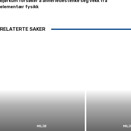
Bjørkum forsøker å annerledestenke seg vekk fra
elementær fysikk
RELATERTE SAKER
MILJØ
MILJ