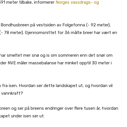
91 meter tilbake, informerer
Norges vassdrags- og
 Bondhusbreen på vestsiden av Folgefonna (- 92 meter),
(- 78 meter). Gjennomsnittet for 36 målte breer har vært en
tid har smeltet mer snø og is om sommeren enn det snør om
e der NVE måler massebalanse har minket opptil 30 meter i
m fra isen. Hvordan ser dette landskapet ut, og hvordan vil
g vannkraft?
sbreen og ser på breens endringer over flere tusen år, hvordan
kapet under isen ser ut: