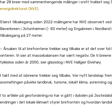
har 28 breer med sammenhengende målinger i snitt trukket seg 3
energidirektorat (NVE).
Størst tilbakegang siden 2022-målingene har NVE observert ved
Bøverbreen i Jotunheimen (- 82 meter) og Engabreen i Nordland 
tilbakegang på 27 meter.
– Årsaken til at brefrontene trekker seg tilbake er at det over 
vinteren. Vi sier at massebalansen har vært negativ. De ti breen
tykkelse siden år 2000, sier glasiolog i NVE Hallgeir Elvehøy.
I takt med at isbreene trekker seg tilbake, trer nytt landskap fre
avsmeltingen påvirke landbruk, turisme, lokalt klima, avrenning o
I to artikler på geoforskning.no har vi gått i dybden på Jostedal
endringer i det lokale klimaet styrer brefronten og hvordan lands