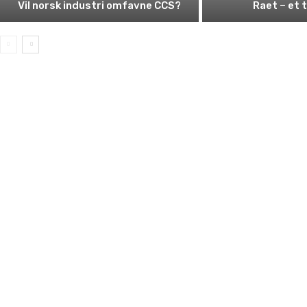
Vil norsk industri omfavne CCS?
Raet – et 