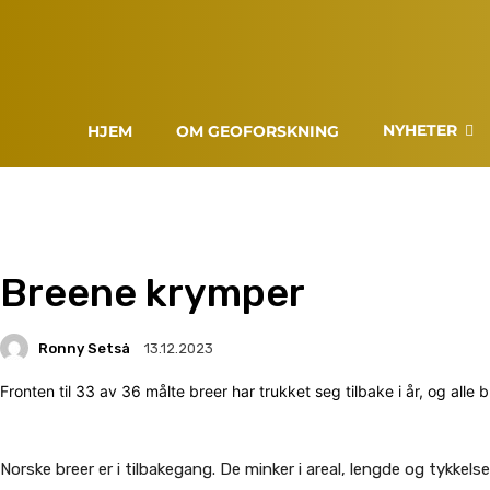
NYHETER
HJEM
OM GEOFORSKNING
Breene krymper
Ronny Setså
13.12.2023
Fronten til 33 av 36 målte breer har trukket seg tilbake i år, og al
Norske breer er i tilbakegang. De minker i areal, lengde og tykkel