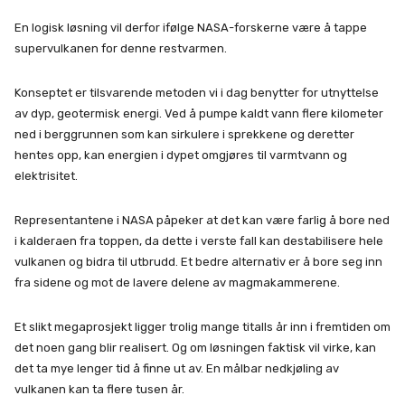
En logisk løsning vil derfor ifølge NASA-forskerne være å tappe
supervulkanen for denne restvarmen.
Konseptet er tilsvarende metoden vi i dag benytter for utnyttelse
av dyp, geotermisk energi. Ved å pumpe kaldt vann flere kilometer
ned i berggrunnen som kan sirkulere i sprekkene og deretter
hentes opp, kan energien i dypet omgjøres til varmtvann og
elektrisitet.
Representantene i NASA påpeker at det kan være farlig å bore ned
i kalderaen fra toppen, da dette i verste fall kan destabilisere hele
vulkanen og bidra til utbrudd. Et bedre alternativ er å bore seg inn
fra sidene og mot de lavere delene av magmakammerene.
Et slikt megaprosjekt ligger trolig mange titalls år inn i fremtiden om
det noen gang blir realisert. Og om løsningen faktisk vil virke, kan
det ta mye lenger tid å finne ut av. En målbar nedkjøling av
vulkanen kan ta flere tusen år.