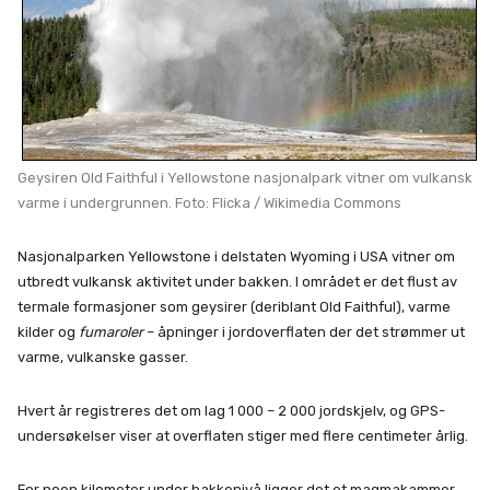
Geysiren Old Faithful i Yellowstone nasjonalpark vitner om vulkansk
varme i undergrunnen. Foto: Flicka / Wikimedia Commons
Nasjonalparken Yellowstone i delstaten Wyoming i USA vitner om
utbredt vulkansk aktivitet under bakken. I området er det flust av
termale formasjoner som geysirer (deriblant Old Faithful), varme
kilder og
fumaroler
– åpninger i jordoverflaten der det strømmer ut
varme, vulkanske gasser.
Hvert år registreres det om lag 1 000 – 2 000 jordskjelv, og GPS-
undersøkelser viser at overflaten stiger med flere centimeter årlig.
For noen kilometer under bakkenivå ligger det et magmakammer