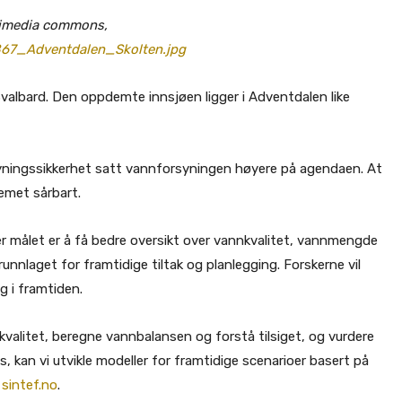
kimedia commons,
867_Adventdalen_Skolten.jpg
albard. Den oppdemte innsjøen ligger i Adventdalen like
yningssikkerhet satt vannforsyningen høyere på agendaen. At
temet sårbart.
er målet er å få bedre oversikt over vannkvalitet, vannmengde
nnlaget for framtidige tiltak og planlegging. Forskerne vil
eg i framtiden.
kvalitet, beregne vannbalansen og forstå tilsiget, og vurdere
 kan vi utvikle modeller for framtidige scenarioer basert på
l
sintef.no
.