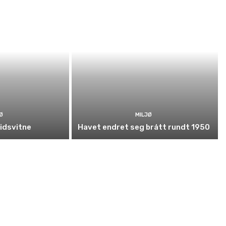
Ø
MILJØ
tidsvitne
Havet endret seg brått rundt 1950