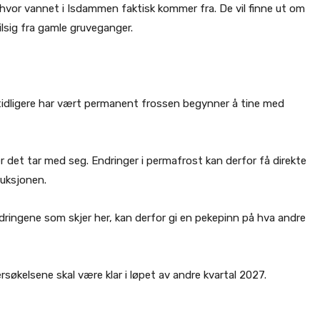
e hvor vannet i Isdammen faktisk kommer fra. De vil finne ut om
ilsig fra gamle gruveganger.
tidligere har vært permanent frossen begynner å tine med
r det tar med seg. Endringer i permafrost kan derfor få direkte
ruksjonen.
ringene som skjer her, kan derfor gi en pekepinn på hva andre
søkelsene skal være klar i løpet av andre kvartal 2027.