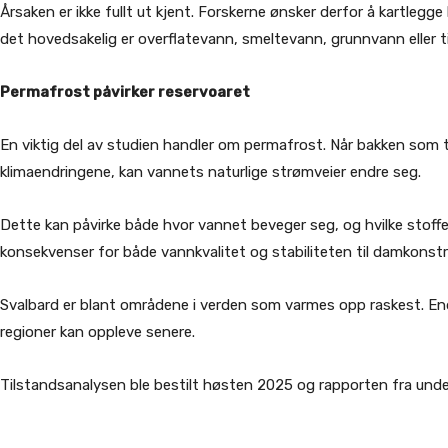
Årsaken er ikke fullt ut kjent. Forskerne ønsker derfor å kartlegg
det hovedsakelig er overflatevann, smeltevann, grunnvann eller t
Permafrost påvirker reservoaret
En viktig del av studien handler om permafrost. Når bakken som 
klimaendringene, kan vannets naturlige strømveier endre seg.
Dette kan påvirke både hvor vannet beveger seg, og hvilke stoffe
konsekvenser for både vannkvalitet og stabiliteten til damkonst
Svalbard er blant områdene i verden som varmes opp raskest. End
regioner kan oppleve senere.
Tilstandsanalysen ble bestilt høsten 2025 og rapporten fra under