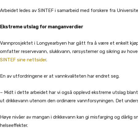
Arbeidet ledes av SINTEF i samarbeid med forskere fra Universite
Ekstreme utslag for manganverdier
Vannprosjektet i Longyearbyen har gått fra å være et enkelt kjøp 
omfatter reservevann, slukkvann, rørsystemer og sikring av hovedv
SINTEF sine nettsider
.
En av utfordringene er at vannkvaliteten har endret seg.
– Midt i dette arbeidet har vi også opplevd ekstreme utslag blan
ut drikkevann utenom den ordinære vannforsyningen. Det understre
Høye nivåer av mangan i drikkevann kan gi misfarging og dårlig 
helseeffekter.