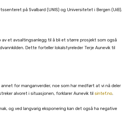
tssenteret på Svalbard (UNIS) og Universitetet i Bergen (UiB).
av et avsaltingsanlegg til å bli et større prosjekt som også
annkilden. Dette forteller lokalstyreleder Terje Aunevik til
t annet for manganverdier, noe som har medført at vi nå deler
ker alvoret i situasjonen, forklarer Aunevik til
sintef.no
.
smak, og ved langvarig eksponering kan det også ha negative