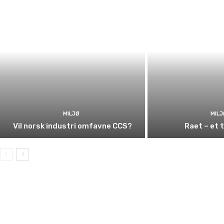
MILJØ
MILJ
Vil norsk industri omfavne CCS?
Raet – et 