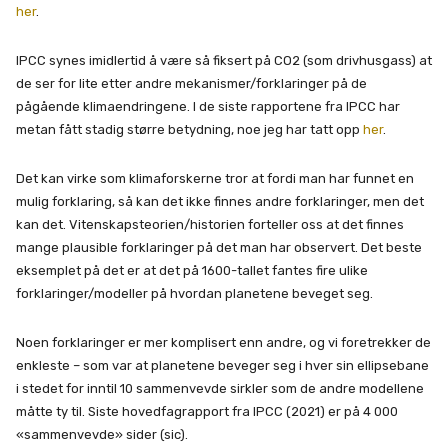
her
.
IPCC synes imidlertid å være så fiksert på CO2 (som drivhusgass) at
de ser for lite etter andre mekanismer/forklaringer på de
pågående klimaendringene. I de siste rapportene fra IPCC har
metan fått stadig større betydning, noe jeg har tatt opp
her
.
Det kan virke som klimaforskerne tror at fordi man har funnet en
mulig forklaring, så kan det ikke finnes andre forklaringer, men det
kan det. Vitenskapsteorien/historien forteller oss at det finnes
mange plausible forklaringer på det man har observert. Det beste
eksemplet på det er at det på 1600-tallet fantes fire ulike
forklaringer/modeller på hvordan planetene beveget seg.
Noen forklaringer er mer komplisert enn andre, og vi foretrekker de
enkleste – som var at planetene beveger seg i hver sin ellipsebane
i stedet for inntil 10 sammenvevde sirkler som de andre modellene
måtte ty til. Siste hovedfagrapport fra IPCC (2021) er på 4 000
«sammenvevde» sider (sic).