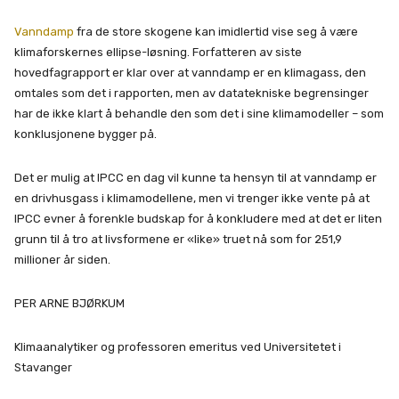
Vanndamp
fra de store skogene kan imidlertid vise seg å være
klimaforskernes ellipse-løsning. Forfatteren av siste
hovedfagrapport er klar over at vanndamp er en klimagass, den
omtales som det i rapporten, men av datatekniske begrensinger
har de ikke klart å behandle den som det i sine klimamodeller – som
konklusjonene bygger på.
Det er mulig at IPCC en dag vil kunne ta hensyn til at vanndamp er
en drivhusgass i klimamodellene, men vi trenger ikke vente på at
IPCC evner å forenkle budskap for å konkludere med at det er liten
grunn til å tro at livsformene er «like» truet nå som for 251,9
millioner år siden.
PER ARNE BJØRKUM
Klimaanalytiker og professoren emeritus ved Universitetet i
Stavanger