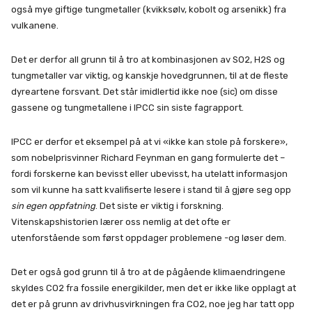
også mye giftige tungmetaller (kvikksølv, kobolt og arsenikk) fra
vulkanene.
Det er derfor all grunn til å tro at kombinasjonen av SO2, H2S og
tungmetaller var viktig, og kanskje hovedgrunnen, til at de fleste
dyreartene forsvant. Det står imidlertid ikke noe (sic) om disse
gassene og tungmetallene i IPCC sin siste fagrapport.
IPCC er derfor et eksempel på at vi «ikke kan stole på forskere»,
som nobelprisvinner Richard Feynman en gang formulerte det –
fordi forskerne kan bevisst eller ubevisst, ha utelatt informasjon
som vil kunne ha satt kvalifiserte lesere i stand til å gjøre seg opp
sin egen oppfatning
. Det siste er viktig i forskning.
Vitenskapshistorien lærer oss nemlig at det ofte er
utenforstående som først oppdager problemene -og løser dem.
Det er også god grunn til å tro at de pågående klimaendringene
skyldes CO2 fra fossile energikilder, men det er ikke like opplagt at
det er på grunn av drivhusvirkningen fra CO2, noe jeg har tatt opp