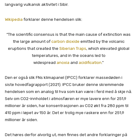
langvarig vulkansk aktivitet i Sibir.
Wikipedia
forklarer denne hendelsen slik:
“The scientific consensus is that the main cause of extinction was
the large amount of
carbon dioxide
emitted by the volcanic
eruptions that created the
Siberian Traps
, which elevated global
temperatures, and in the oceans led to
widespread
anoxia
and
acidification
.”
Den er også slik FNs klimapanel (IPCC) forklarer massedøden i
siste hovedfagrapport (2021). IPCC bruker denne skremmende
hendelsen som en analog til hva som kan være i ferd med å skje nå.
Selv om CO2-innholdet i atmosfæren er mye lavere enn for 251,9
millioner år siden, har konsentrasjonen av CO2 økt fra 280 ppm til
410 ppm i løpet av 150 år. Det er trolig mye raskere enn for 251,9
millioner år siden.
Det høres derfor alvorlig ut, men finnes det andre forklaringer på