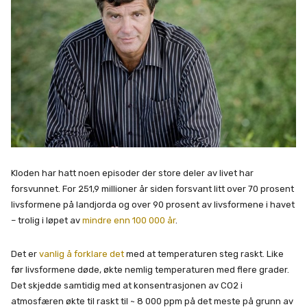
Kloden har hatt noen episoder der store deler av livet har
forsvunnet. For 251,9 millioner år siden forsvant litt over 70 prosent
livsformene på landjorda og over 90 prosent av livsformene i havet
– trolig i løpet av
mindre enn 100 000 år
.
Det er
vanlig å forklare det
med at temperaturen steg raskt. Like
før livsformene døde, økte nemlig temperaturen med flere grader.
Det skjedde samtidig med at konsentrasjonen av CO2 i
atmosfæren økte til raskt til ~ 8 000 ppm på det meste på grunn av