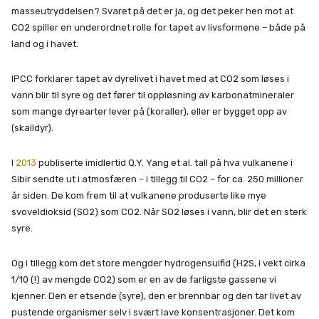
masseutryddelsen? Svaret på det er ja, og det peker hen mot at
CO2 spiller en underordnet rolle for tapet av livsformene – både på
land og i havet.
IPCC forklarer tapet av dyrelivet i havet med at CO2 som løses i
vann blir til syre og det fører til oppløsning av karbonatmineraler
som mange dyrearter lever på (koraller), eller er bygget opp av
(skalldyr).
I
2013
publiserte imidlertid Q.Y. Yang et al. tall på hva vulkanene i
Sibir sendte ut i atmosfæren – i tillegg til CO2 – for ca. 250 millioner
år siden. De kom frem til at vulkanene produserte like mye
svoveldioksid (SO2) som CO2. Når SO2 løses i vann, blir det en sterk
syre.
Og i tillegg kom det store mengder hydrogensulfid (H2S, i vekt cirka
1/10 (!) av mengde CO2) som er en av de farligste gassene vi
kjenner. Den er etsende (syre), den er brennbar og den tar livet av
pustende organismer selv i svært lave konsentrasjoner. Det kom