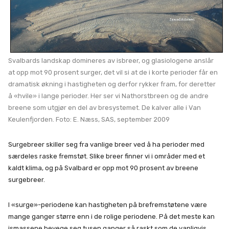
Svalbards landskap domineres av isbreer, og glasiologene anslår
at opp mot 90 prosent surger, det vil si at de i korte perioder får en
dramatisk økning i hastigheten og derfor rykker fram, for deretter
å «hvile» i lange perioder. Her ser vi Nathorstbreen og de andre
breene som utgjør en del av bresystemet. De kalver alle i Van
Keulenfjorden. Foto: E. Næss, SAS, september 2009
Surgebreer skiller seg fra vanlige breer ved å ha perioder med
særdeles raske fremstøt. Slike breer finner vi i områder med et
kaldt klima, og på Svalbard er opp mot 90 prosent av breene
surgebreer.
I «surge»-periodene kan hastigheten på brefremstøtene være
mange ganger større enn i de rolige periodene. På det meste kan
ismassene bevege seg tusen ganger så raskt som de vanligvis