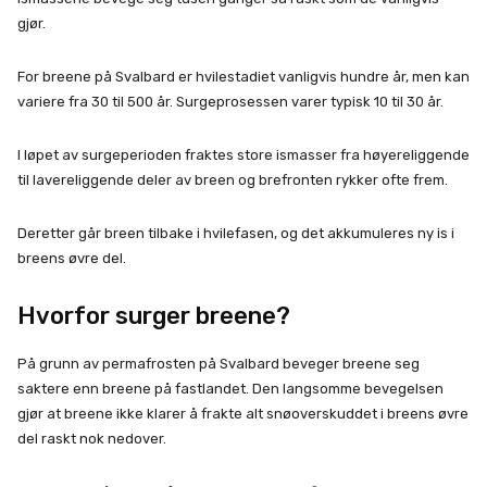
gjør.
For breene på Svalbard er hvilestadiet vanligvis hundre år, men kan
variere fra 30 til 500 år. Surgeprosessen varer typisk 10 til 30 år.
I løpet av surgeperioden fraktes store ismasser fra høyereliggende
til lavereliggende deler av breen og brefronten rykker ofte frem.
Deretter går breen tilbake i hvilefasen, og det akkumuleres ny is i
breens øvre del.
Hvorfor surger breene?
På grunn av permafrosten på Svalbard beveger breene seg
saktere enn breene på fastlandet. Den langsomme bevegelsen
gjør at breene ikke klarer å frakte alt snøoverskuddet i breens øvre
del raskt nok nedover.