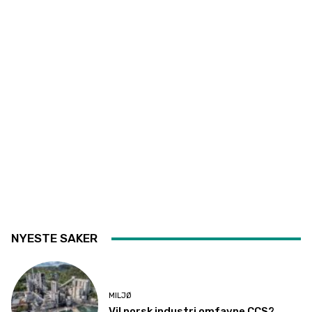
NYESTE SAKER
MILJØ
Vil norsk industri omfavne CCS?