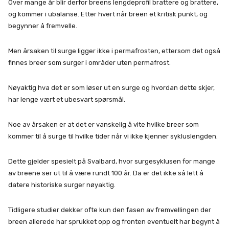
Over mange år blir derfor breens lengdeprofil brattere og brattere,
og kommer i ubalanse. Etter hvert når breen et kritisk punkt, og
begynner å fremvelle.
Men årsaken til surge ligger ikke i permafrosten, ettersom det også
finnes breer som surger i områder uten permafrost.
Nøyaktig hva det er som løser ut en surge og hvordan dette skjer,
har lenge vært et ubesvart spørsmål.
Noe av årsaken er at det er vanskelig å vite hvilke breer som
kommer til å surge til hvilke tider når vi ikke kjenner sykluslengden.
Dette gjelder spesielt på Svalbard, hvor surgesyklusen for mange
av breene ser ut til å være rundt 100 år. Da er det ikke så lett å
datere historiske surger nøyaktig.
Tidligere studier dekker ofte kun den fasen av fremvellingen der
breen allerede har sprukket opp og fronten eventuelt har begynt å