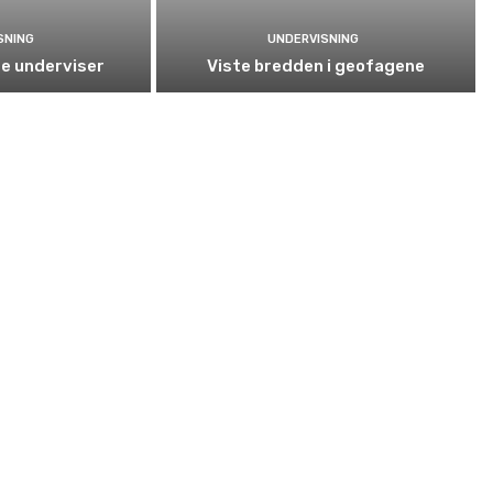
SNING
UNDERVISNING
e underviser
Viste bredden i geofagene