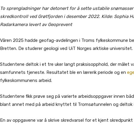
To sprengladninger har detonert for å sette ustabile snømasser 
skredkontroll ved Grøtfjorden i desember 2022. Kilde: Sophia
Radarkamera levert av Geoprevent
Våren 2025 hadde geofag-avdelingen i Troms fylkeskommune be
Bretten. De studerer geologi ved UiT Norges arktiske universitet
Studentene deltok i et tre uker langt praksisopphold, der målet var
samfunnets tjeneste. Resultatet ble en lærerik periode og en
ege
fylkeskommunens arbeid.
Studentene fikk prøve seg på varierte arbeidsoppgaver innen både
blant annet med på arbeid knyttet til Tromsøtunnelen og deltok i 
En av oppgavene var å skrive skredvarsel for et kjent skredpunkt