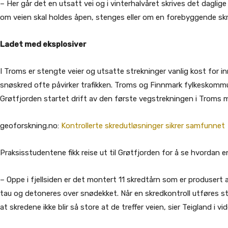
– Her går det en utsatt vei og i vinterhalvåret skrives det dagli
om veien skal holdes åpen, stenges eller om en forebyggende sk
Ladet med eksplosiver
I Troms er stengte veier og utsatte strekninger vanlig kost for i
snøskred ofte påvirker trafikken. Troms og Finnmark fylkeskommun
Grøtfjorden startet drift av den første vegstrekningen i Troms
geoforskning.no:
Kontrollerte skredutløsninger sikrer samfunnet
Praksisstudentene fikk reise ut til Grøtfjorden for å se hvordan 
– Oppe i fjellsiden er det montert 11 skredtårn som er produsert
tau og detoneres over snødekket. Når en skredkontroll utføres ste
at skredene ikke blir så store at de treffer veien, sier Teigland i v