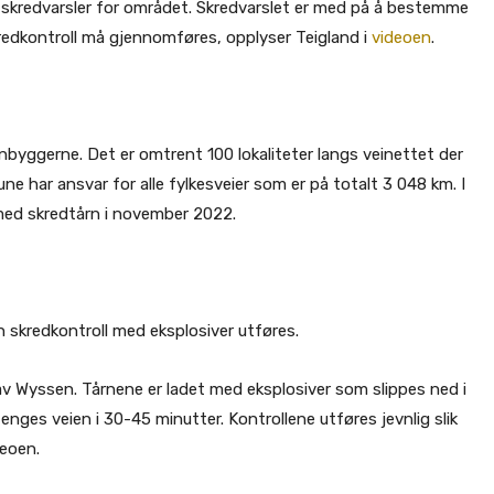
ge skredvarsler for området. Skredvarslet er med på å bestemme
redkontroll må gjennomføres, opplyser Teigland i
videoen
.
nnbyggerne. Det er omtrent 100 lokaliteter langs veinettet der
e har ansvar for alle fylkesveier som er på totalt 3 048 km. I
 med skredtårn i november 2022.
en skredkontroll med eksplosiver utføres.
 av Wyssen. Tårnene er ladet med eksplosiver som slippes ned i
nges veien i 30-45 minutter. Kontrollene utføres jevnlig slik
ideoen.