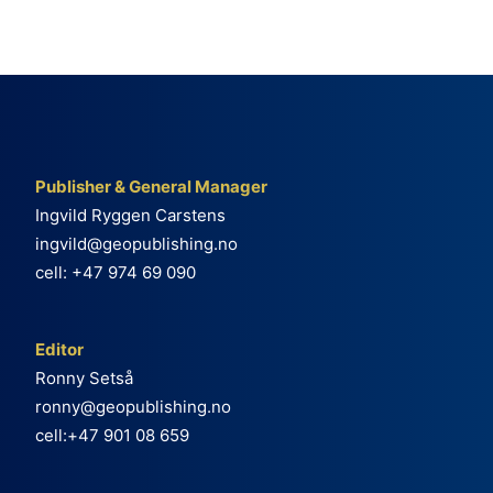
Publisher & General Manager
Ingvild Ryggen Carstens
ingvild@geopublishing.no
cell: +47 974 69 090
Editor
Ronny Setså
ronny@geopublishing.no
cell:+47 901 08 659