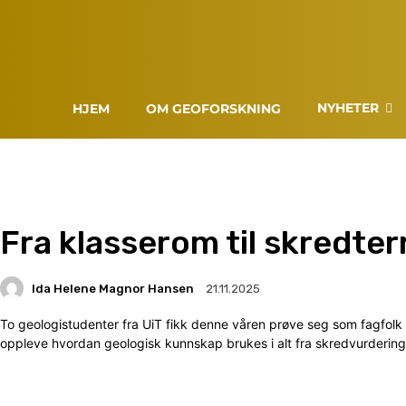
NYHETER
HJEM
OM GEOFORSKNING
Fra klasserom til skredte
Ida Helene Magnor Hansen
21.11.2025
To geologistudenter fra UiT fikk denne våren prøve seg som fagfol
oppleve hvordan geologisk kunnskap brukes i alt fra skredvurderinger